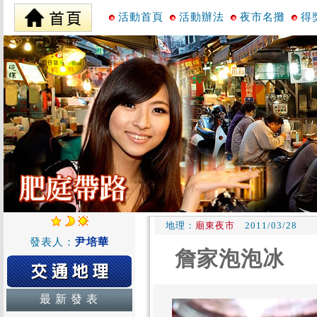
活動首頁
活動辦法
夜市名攤
得
地理：
廟東夜市
2011/03/28
發表人：
尹培華
詹家泡泡冰
最 新 發 表