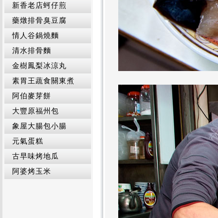
新香老店蚵仔煎
藥燉排骨臭豆腐
情人谷鍋燒麵
清水排骨麵
金樹鳳梨冰涼丸
素胃王蔬食關東煮
阿伯麥芽餅
大豐原福州包
象屋大腸包小腸
元氣蛋糕
古早味烤地瓜
阿婆烤玉米