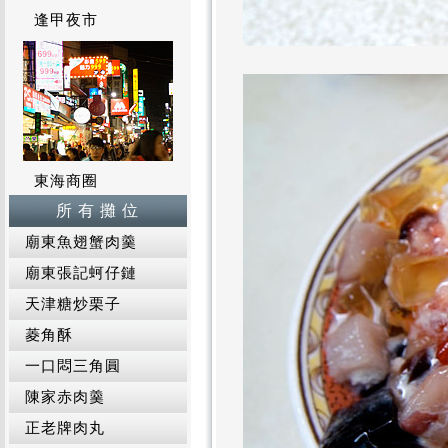
逢甲夜市
東海商圈
所 有 攤 位
廟東魚翅蟹肉羹
廟東張記蚵仔鏈
天津糖炒栗子
菱角酥
一口悶三角圓
陳家赤肉羹
正老牌肉丸