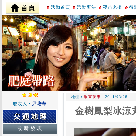
活動首頁
活動辦法
夜市名攤
得
地理：
廟東夜市
2011/03/28
發表人：
尹培華
金樹鳳梨冰涼
最 新 發 表