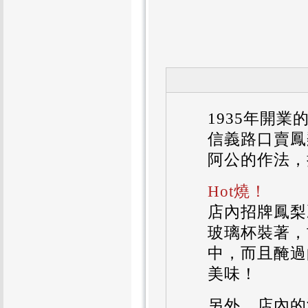
1935年開
信義路口賣鳳
阿公的作法，
Hot燒！
店內招牌鳳梨
玻璃杯裝著，
中，而且醃過
美味！
另外，店內的