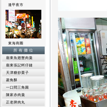
逢甲夜市
東海商圈
所 有 攤 位
廟東魚翅蟹肉羹
廟東張記蚵仔鏈
天津糖炒栗子
菱角酥
一口悶三角圓
陳家赤肉羹
正老牌肉丸