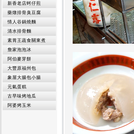
新香老店蚵仔煎
藥燉排骨臭豆腐
情人谷鍋燒麵
清水排骨麵
素胃王蔬食關東煮
詹家泡泡冰
阿伯麥芽餅
大豐原福州包
象屋大腸包小腸
元氣蛋糕
古早味烤地瓜
阿婆烤玉米