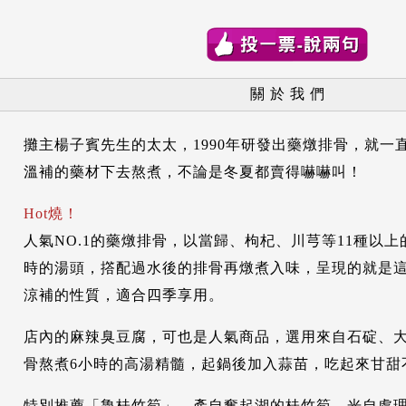
關 於 我 們
攤主楊子賓先生的太太，1990年研發出藥燉排骨，就一
溫補的藥材下去熬煮，不論是冬夏都賣得嚇嚇叫！
Hot燒！
人氣NO.1的藥燉排骨，以當歸、枸杞、川芎等11種以上
時的湯頭，撘配過水後的排骨再燉煮入味，呈現的就是
涼補的性質，適合四季享用。
店內的麻辣臭豆腐，可也是人氣商品，選用來自石碇、
骨熬煮6小時的高湯精髓，起鍋後加入蒜苗，吃起來甘甜
特別推薦「魯桂竹筍」，產自奮起湖的桂竹筍，光自處理