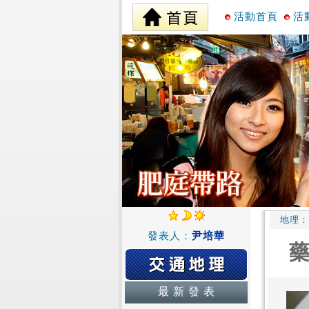
活動首頁
活
地理：
發表人：
尹培華
最 新 發 表