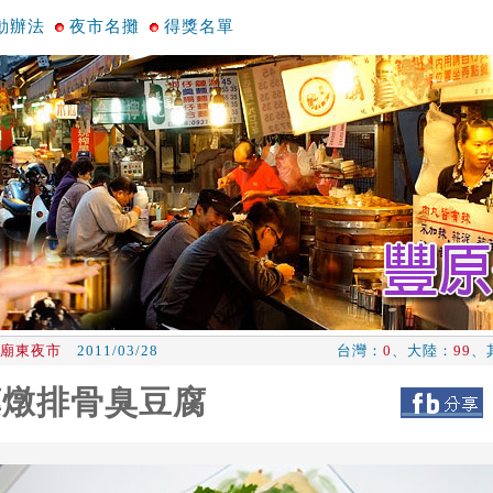
動辦法
夜市名攤
得獎名單
廟東夜市
2011/03/28
台灣：
0
、大陸：
99
、
藥燉排骨臭豆腐