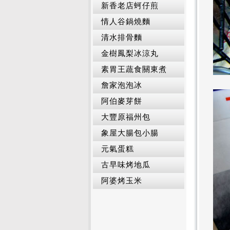
新香老店蚵仔煎
情人谷鍋燒麵
清水排骨麵
金樹鳳梨冰涼丸
素胃王蔬食關東煮
詹家泡泡冰
阿伯麥芽餅
大豐原福州包
象屋大腸包小腸
元氣蛋糕
古早味烤地瓜
阿婆烤玉米