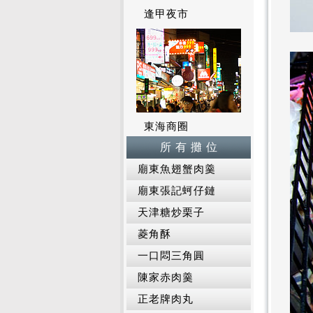
逢甲夜市
東海商圈
所 有 攤 位
廟東魚翅蟹肉羹
廟東張記蚵仔鏈
天津糖炒栗子
菱角酥
一口悶三角圓
陳家赤肉羹
正老牌肉丸