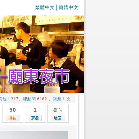
繁體中文
│
簡體中文
其他：
217
、總點閱
6182
、回應
1
次
50
1