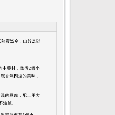
直熱賣迄今，由於是以
的中藥材，熬煮2個小
這碗香氣四溢的美味，
大溪的豆腐，配上用大
不油膩。
過程就要花5個小