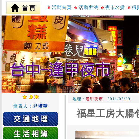
活動首頁
活動辦法
夜市名攤
得
地理：
逢甲夜市
2011/03/29
發表人：
尹培華
福星工房大腸