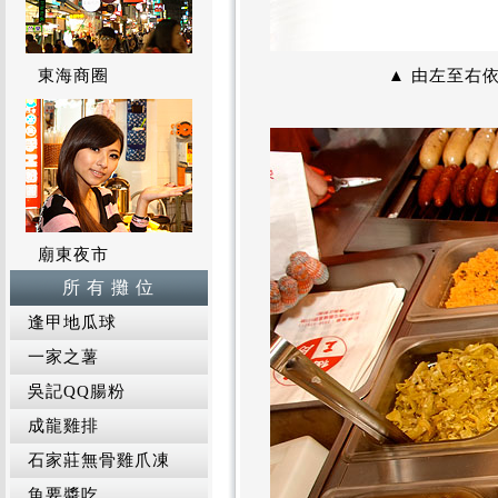
東海商圈
▲ 由左至右
廟東夜市
所 有 攤 位
逢甲地瓜球
一家之薯
吳記QQ腸粉
成龍雞排
石家莊無骨雞爪凍
魚要醬吃