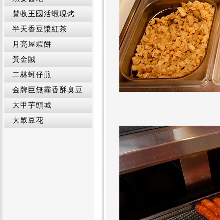
豐收王國活蝦現烤
半天香豆漿紅茶
月亮屋蝦餅
黃金賊
二林蚵仔煎
金牌巨無霸香酥臭豆
大甲芋頭城
大眾豆花