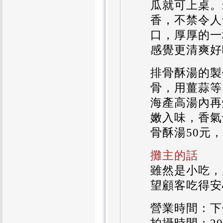
瓜就可上桌。
香，不禁令人
口，厚厚的一
感覺更清爽好
排骨酥湯的製
骨，用薑蒜等
海產高湯內再
嫩入味，香氣
骨酥湯50元
攤主的話
雖然是小吃，
望顧客吃得安
營業時間：下午