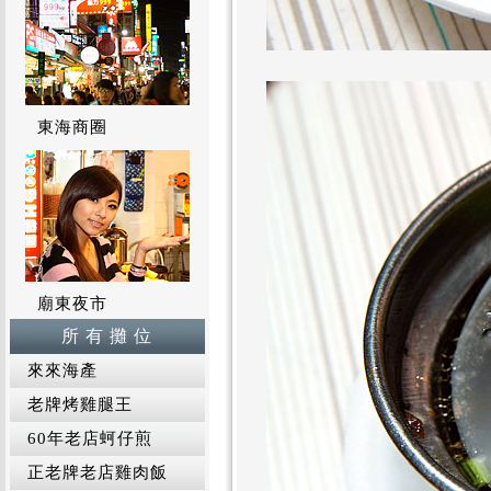
東海商圈
廟東夜市
所 有 攤 位
來來海產
老牌烤雞腿王
60年老店蚵仔煎
正老牌老店雞肉飯