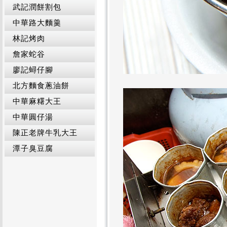
武記潤餅割包
中華路大麵羹
林記烤肉
詹家蛇谷
廖記蟳仔腳
北方麵食蔥油餅
中華麻糬大王
中華圓仔湯
陳正老牌牛乳大王
潭子臭豆腐