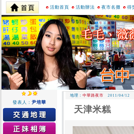
活動首頁
活動辦法
夜市名攤
得
地理：
中華路夜市
2011/04/12
發表人：
尹培華
天津米糕