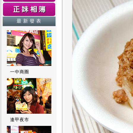
最 新 發 表
一中商圈
逢甲夜市