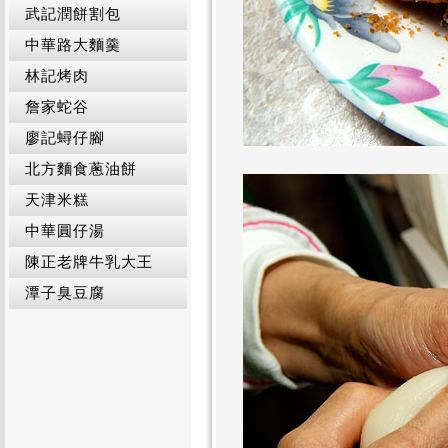
武記潤餅割包
中華路大麵羹
林記烤肉
詹家蛇谷
廖記蟳仔腳
北方麵食蔥油餅
天津米糕
中華圓仔湯
陳正老牌牛乳大王
潭子臭豆腐