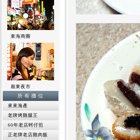
東海商圈
廟東夜市
所 有 攤 位
來來海產
老牌烤雞腿王
60年老店蚵仔煎
正老牌老店雞肉飯