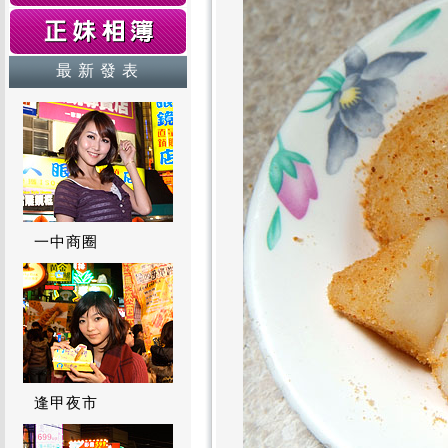
最 新 發 表
一中商圈
逢甲夜市