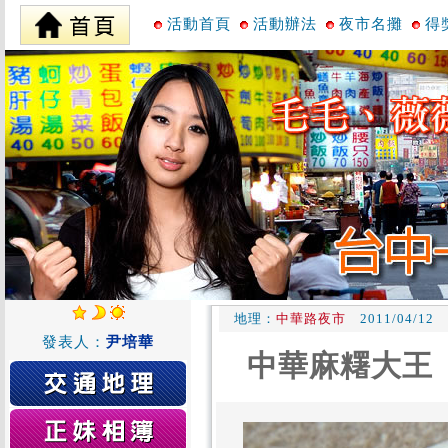
活動首頁
活動辦法
夜市名攤
得
地理：
中華路夜市
2011/04/12
發表人：
尹培華
中華麻糬大王