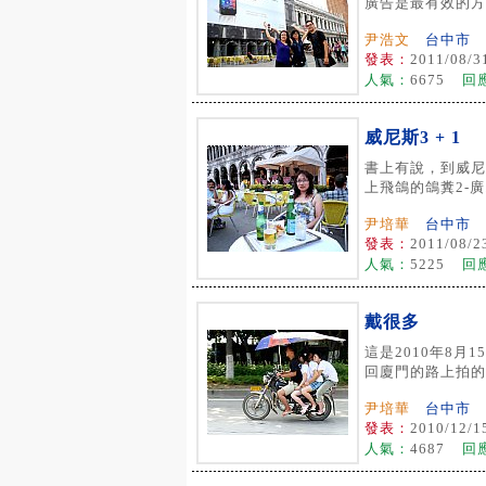
廣告是最有效的方.
尹浩文
台中市
發表：
2011/08/3
人氣：
6675
回
威尼斯3 + 1
書上有說，到威尼
上飛鴿的鴿糞2-廣.
尹培華
台中市
發表：
2011/08/2
人氣：
5225
回
戴很多
這是2010年8月
回廈門的路上拍的.
尹培華
台中市
發表：
2010/12/1
人氣：
4687
回