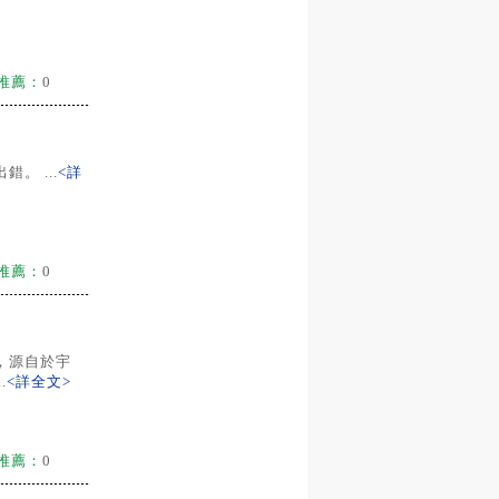
推薦：
0
。 ...
<詳
推薦：
0
，源自於宇
.
<詳全文>
推薦：
0