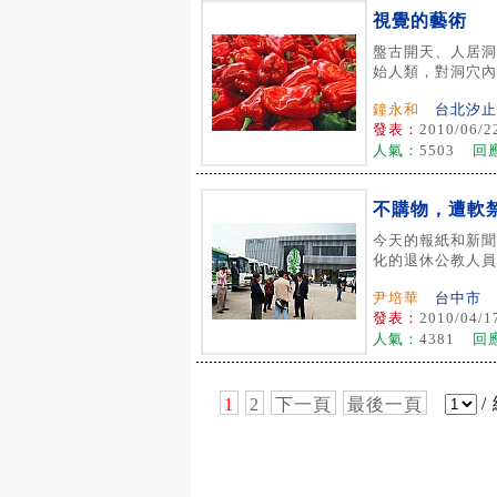
視覺的藝術
盤古開天、人居洞
始人類，對洞穴內的
鐘永和
台北汐止
發表：
2010/06/2
人氣：
5503
回
不購物，遭軟
今天的報紙和新聞
化的退休公教人員，
尹培華
台中市
發表：
2010/04/1
人氣：
4381
回
/
1
2
下一頁
最後一頁