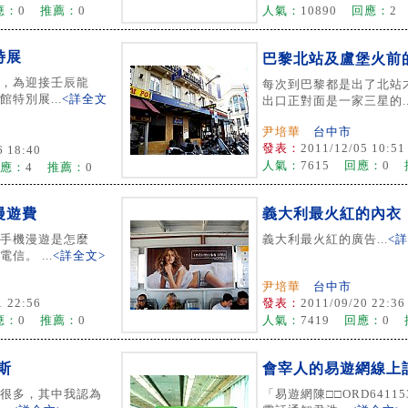
應：
0
推薦：
0
人氣：
10890
回應：
2
特展
巴黎北站及盧堡火前
，為迎接壬辰龍
每次到巴黎都是出了北站
特別展...
<詳全文
出口正對面是一家三星的..
尹培華
台中市
發表：
2011/12/05 10:51
6 18:40
人氣：
7615
回應：
0
應：
4
推薦：
0
漫遊費
義大利最火紅的內衣
手機漫遊是怎麼
義大利最火紅的廣告...
<
信。 ...
<詳全文>
尹培華
台中市
1 22:56
發表：
2011/09/20 22:36
應：
0
推薦：
0
人氣：
7419
回應：
0
斯
會宰人的易遊網線上
很多，其中我認為
「易遊網陳□□ORD6411