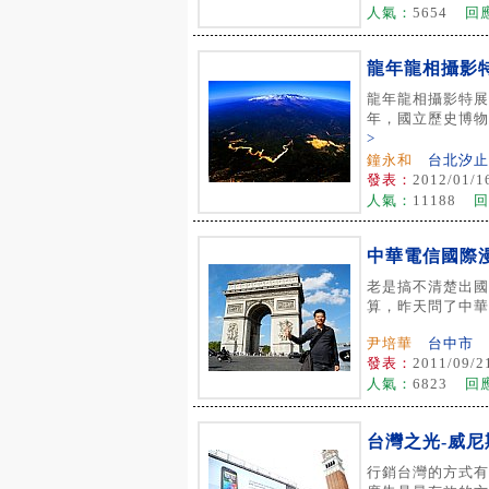
人氣：
5654
回
龍年龍相攝影
龍年龍相攝影特展
年，國立歷史博物館
>
鐘永和
台北汐止
發表：
2012/01/1
人氣：
11188
回
中華電信國際
老是搞不清楚出國
算，昨天問了中華電
尹培華
台中市
發表：
2011/09/2
人氣：
6823
回
台灣之光-威尼
行銷台灣的方式有