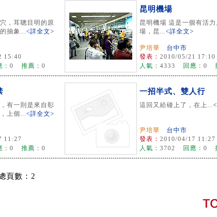
昆明機場
穴，耳聰目明的原
昆明機場 這是一個有活
抽象...
<詳全文>
場，昆...
<詳全文>
尹培華
台中市
2 15:40
發表：
2010/05/21 17:10
應：
0
推薦：
0
人氣：
4333
回應：
0
禁
一招半式、雙人行
，有一則是來自彰
這回又給碰上了，在上...
上個...
<詳全文>
尹培華
台中市
7 11:27
發表：
2010/04/17 11:27
應：
0
推薦：
0
人氣：
3702
回應：
0
 總頁數：2