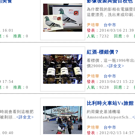
的美食
影像後製與螢目校色
為什麼我的影相在電腦螢
這麼漂亮，洗出來或印刷..
尹培華
台中市
1 16:01
發表：
2014/03/16 21:39
應：
6
推薦：
0
人氣：
7232
回應：
0
紅酒-標錯價？
看標價，這一瓶1996年
價29000...
<詳全文>
尹培華
台中市
9 17:54
發表：
2013/04/21 15:22
應：
0
推薦：
0
人氣：
9228
回應：
2
比利時火車站Vs旅館
時就會看到這種肥
約荷蘭史基浦機場
剃頭...
<詳全文>
AmsterdamAirportSch...
尹培華
台中市
1 00:40
發表：
2012/02/15 14:57