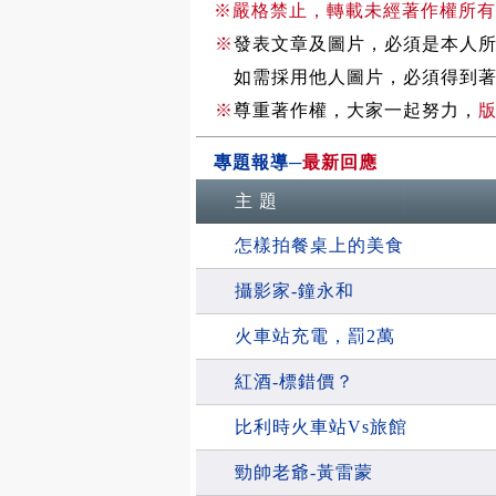
※嚴格禁止，轉載未經著作權所有
※
發表文章及圖片，必須是本人
如需採用他人圖片，必須得到著
※
尊重著作權，大家一起努力，
版
專題報導
─
最新回應
主 題
怎樣拍餐桌上的美食
攝影家-鐘永和
火車站充電，罰2萬
紅酒-標錯價？
比利時火車站Vs旅館
勁帥老爺-黃雷蒙