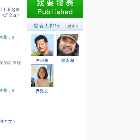
目上看起來
.
<詳全文>
發表人排行
推薦：
0
尹培華
鐘永和
出産的紅酒標
推薦：
0
尹浩文
<詳全文>