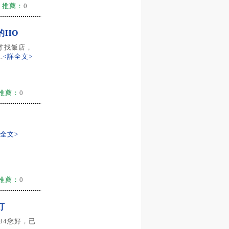
推薦：
0
的HO
才找飯店，
.
<詳全文>
推薦：
0
詳全文>
推薦：
0
訂
534您好，已