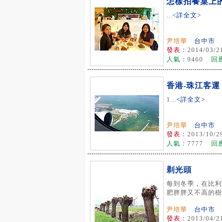
怎樣拍餐桌上
...
<詳全文>
尹培華
台中市
發表：
2014/03/2
人氣：
9460
回
香港-珠江客運
1...
<詳全文>
尹培華
台中市
發表：
2013/10/2
人氣：
7777
回
剃光頭
每到冬季，在比利
肥胖胖又不高的樹被
尹培華
台中市
發表：
2013/04/2