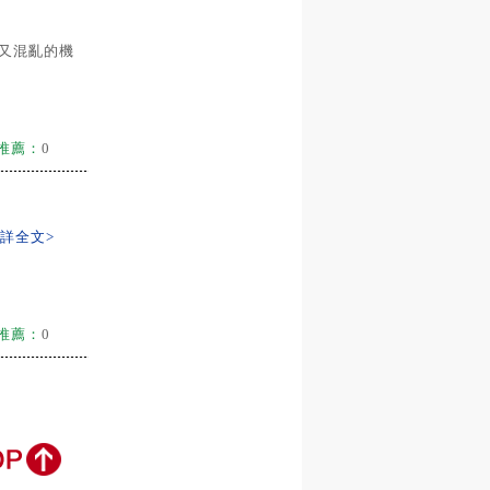
力又混亂的機
推薦：
0
<詳全文>
推薦：
0