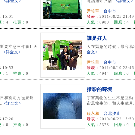
..
<詳全文>
電話通知尹浩...
<詳全文>
尹培華
台中市
1 15:01
發表：
2011/08/25 21:49
應：
4
推薦：
0
人氣：
8980
回應：
4
誰是好人
斯要注意三件事1-天
人在緊急的時候，最容易出錯
..
<詳全文>
全文>
尹培華
台中市
3 10:53
發表：
2011/08/19 23:46
應：
1
推薦：
0
人氣：
4944
回應：
0
攝影的臻境
15日和劉明方從泉州
宇宙萬物的生生不息互動
..
<詳全文>
宙萬物生態，和人生歲月..
鐘永和
台北汐止
5 17:20
發表：
2010/06/22 15:50
應：
0
推薦：
0
人氣：
5378
回應：
0