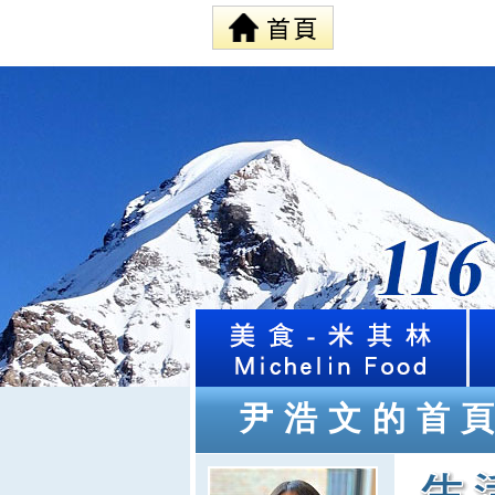
尹浩文的首