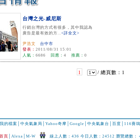
台灣之光-威尼斯
行銷台灣的方式有很多，其中我認為
廣告是最有效的方...
<詳全文>
尹浩文
台中市
發表：
2011/08/31 15:01
人氣：
6686
回應：
4
推薦：
0
1
/ 總頁數：1
我的檔案
│
中央氣象局
│
Yahoo奇摩
│
Google
│
中央氣象台
│
百度
│
116賽
首頁
│
Alexa│
M-W
線上人數：436 今日人數：24512 瀏覽總數： 49