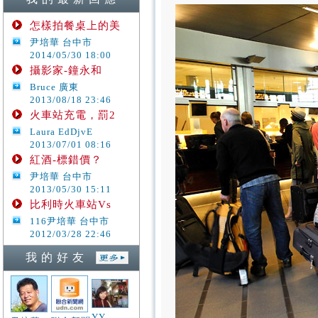
怎樣拍餐桌上的美
尹培華 台中市
2014/05/30 18:00
攝影家-鐘永和
Bruce 廣東
2013/08/18 23:46
火車站充電，罰2
Laura EdDjvE
2013/07/01 08:16
紅酒-標錯價？
尹培華 台中市
2013/05/30 15:11
比利時火車站Vs
116尹培華 台中市
2012/03/28 22:46
我 的 好 友
YY