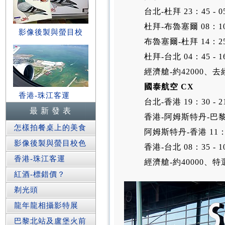
台北-杜拜 23：45 -
杜拜-布魯塞爾 08：10
影像後製與螢目校
布魯塞爾-杜拜 14：25 
杜拜-台北 04：45 - 
經濟艙-約42000、去經
國泰航空 CX
香港-珠江客運
台北-香港 19：30 - 
最 新 發 表
香港-阿姆斯特丹-巴黎 0
怎樣拍餐桌上的美食
阿姆斯特丹-香港 11：5
影像後製與螢目校色
香港-台北 08：35 - 
香港-珠江客運
經濟艙-約40000、特
紅酒-標錯價？
剃光頭
龍年龍相攝影特展
巴黎北站及盧堡火前