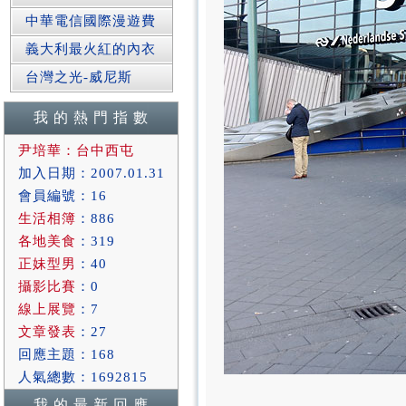
中華電信國際漫遊費
義大利最火紅的內衣
台灣之光-威尼斯
我 的 熱 門 指 數
尹培華：台中西屯
加入日期：2007.01.31
會員編號：16
生活相簿
：886
各地美食
：319
正妹型男
：40
攝影比賽
：0
線上展覽
：7
文章發表
：27
回應主題：168
人氣總數：1692815
我 的 最 新 回 應