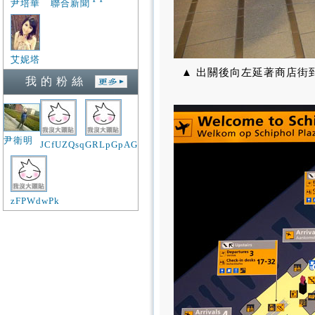
尹培華
聯合新聞
艾妮塔
▲ 出關後向左延著商店街到
我 的 粉 絲
尹衛明
JCfUZQsq
GRLpGpAG
zFPWdwPk