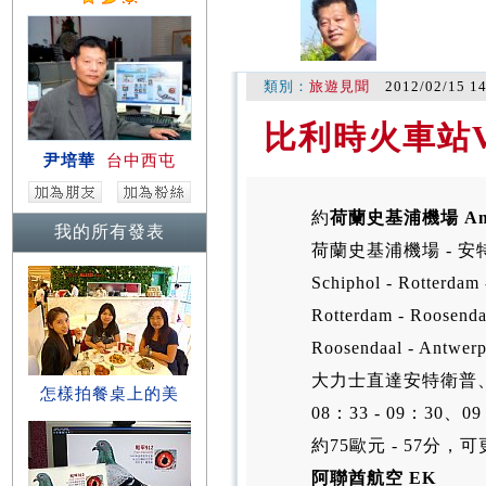
類別：
旅遊見聞
2012/02/15 1
比利時火車站
尹培華
台中西屯
約
荷蘭史基浦機場 Amster
我的所有發表
荷蘭史基浦機場 - 安特衛
Schiphol - Rotterda
Rotterdam - Roosend
Roosendaal - Antwer
大力士直達安特衛普
怎樣拍餐桌上的美
08：33 - 09：30、09
約75歐元 - 57分
阿聯酋航空 EK