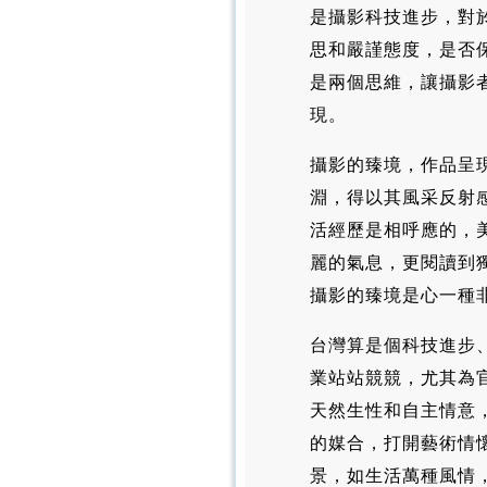
是攝影科技進步，對
思和嚴謹態度，是否
是兩個思維，讓攝影
現。
攝影的臻境，作品呈
淵，得以其風采反射
活經歷是相呼應的，
麗的氣息，更閱讀到
攝影的臻境是心一種
台灣算是個科技進步
業站站競競，尤其為
天然生性和自主情意
的媒合，打開藝術情
景，如生活萬種風情