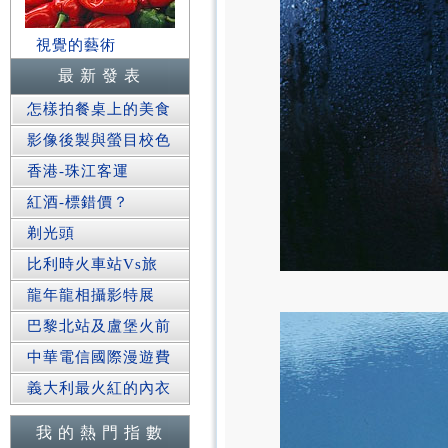
視覺的藝術
最 新 發 表
怎樣拍餐桌上的美食
影像後製與螢目校色
香港-珠江客運
紅酒-標錯價？
剃光頭
比利時火車站Vs旅
龍年龍相攝影特展
巴黎北站及盧堡火前
中華電信國際漫遊費
義大利最火紅的內衣
我 的 熱 門 指 數