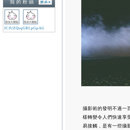
我 的 粉 絲
JCfUZQsq
GRLpGpAG
攝影術的發明不過一
樣轉變令人們快速享
易接觸，是有一些攝