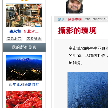
類別：
攝影專欄
2010/06/22 15
攝影的臻境
鐘永和
台北汐止
我的所有發表
宇宙萬物的生生不息
的生物、活躍的動物
球觸角。
龍年龍相攝影特展