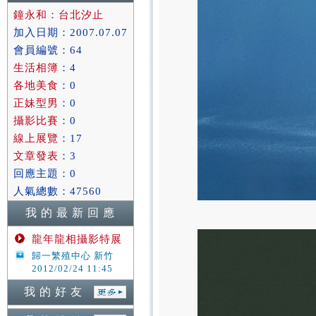
鐘永和：台北汐止
加入日期：2007.07.07
會員編號：64
生活相簿
：4
各地美食
：0
正妹型男
：0
攝影比賽
：0
線上展覽
：17
文章發表
：3
回應主題：0
人氣總數：47560
我 的 最 新 回 應
龍年龍相攝影特展
歸一繁殖中心 新竹
2012/02/24 11:45
我 的 好 友