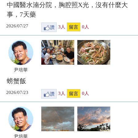
中國醫水湳分院，胸腔照X光，沒有什麼大
事，7天藥
2026/07/27
讚
3
人
0
人
留言
尹培華
螃蟹飯
2026/07/23
讚
3
人
0
人
留言
尹培華