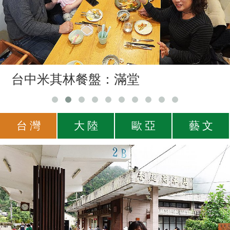
台中米其林餐盤：滿堂
台 灣
大 陸
歐 亞
藝 文