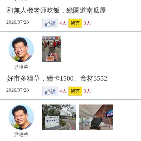
和無人機老师吃飯，綠園道南瓜屋
2026/07/28
讚
4
人
0
人
留言
尹培華
好市多糧草，續卡1500、食材3552
2026/07/28
讚
4
人
0
人
留言
尹培華