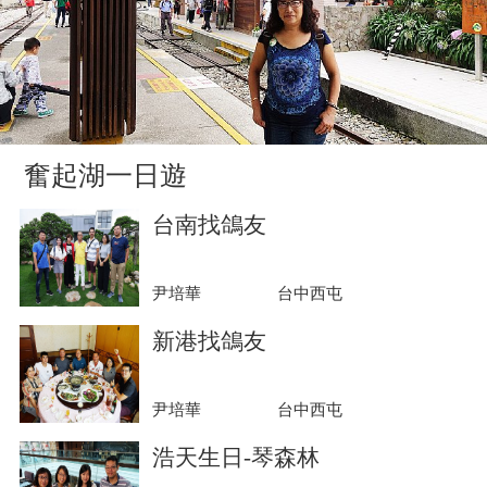
奮起湖一日遊
台南找鴿友
尹培華
台中西屯
新港找鴿友
尹培華
台中西屯
浩天生日-琴森林