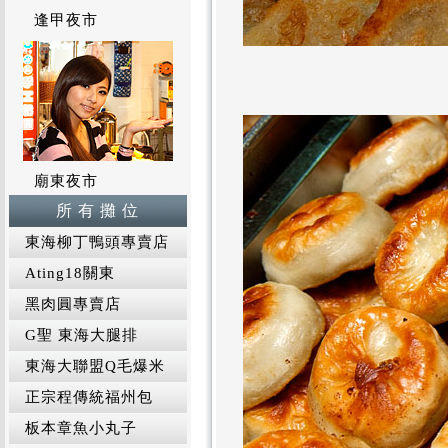
逢甲夜市
廟東夜市
所 有 攤 位
東海柳丁鴨頭專賣店
Ating18關東
黑肉圓專賣店
G聖 東海大腿排
東海大聯盟Q毛爆米
正宗程傳統福州包
板本章魚小丸子