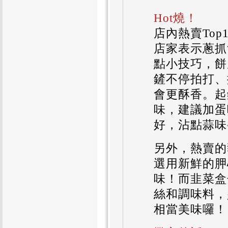
Hot燒！
店內熱賣To
店家表示蔥抓
點小技巧，餅
鏟不停拍打、
會更酥香。起
味，建議加蛋
好，沾點蒜味
另外，熱賣的
選用新鮮的胛
味！而韭菜盒
絲和調味料，
相當美味囉！