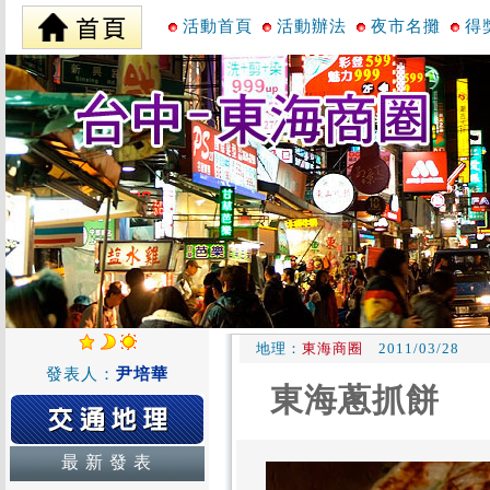
活動首頁
活動辦法
夜市名攤
得
地理：
東海商圈
2011/03/28
發表人：
尹培華
東海蔥抓餅
最 新 發 表