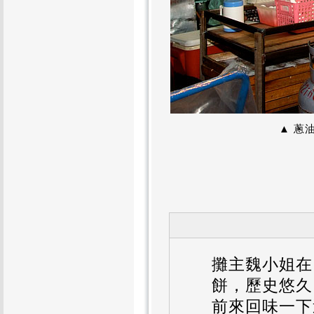
▲ 蔥
攤主魏小姐在
餅，歷史悠久
前來回味一下