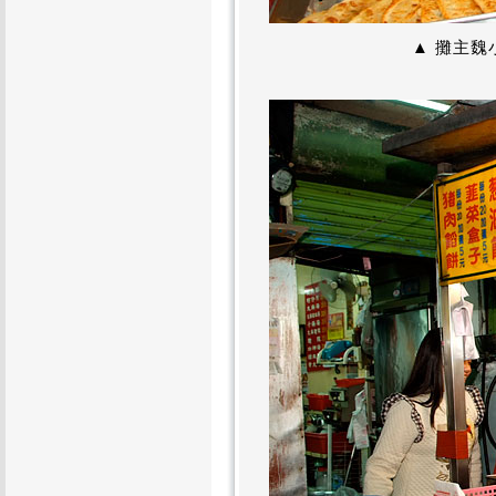
▲ 攤主魏