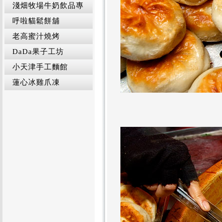
淺畑牧場牛奶飲品專
呼啦貓鬆餅舖
老高蜜汁燒烤
DaDa果子工坊
小天津手工麵館
蓮心冰雞爪凍