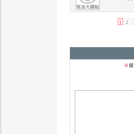
1
2
※