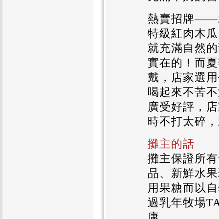
熱賣招牌――
特級紅肉木瓜
就充滿自然的
實在的！而夏
戴，店家選用
喝起來不苦不
廣受好評，店
時不打太碎，
攤主的話
攤主保證所有
品、新鮮水果
用果糖而以自
過乳年牧場T
康。