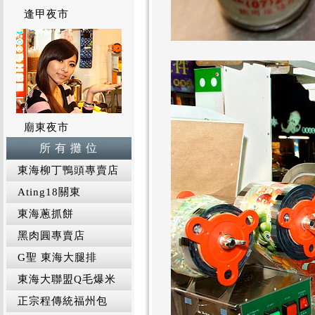
逢甲夜市
廟東夜市
所 有 攤 位
東海柳丁鴨頭專賣店
Ating18關東
東海蔥抓餅
黑肉圓專賣店
G聖 東海大腿排
東海大聯盟Q毛爆米
正宗程傳統福州包