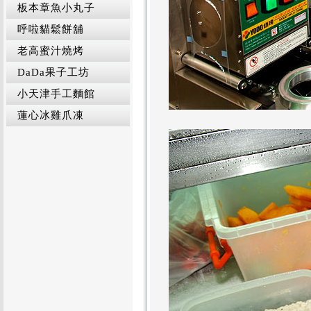
板本章魚小丸子
呼啦貓鬆餅舖
老高蜜汁燒烤
DaDa果子工坊
小天津手工麵館
蓮心冰雞爪凍