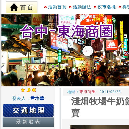
活動首頁
活動辦法
夜市名攤
得
地理：
東海商圈
2011/03/28
發表人：
尹培華
淺畑牧場牛奶
賣
最 新 發 表