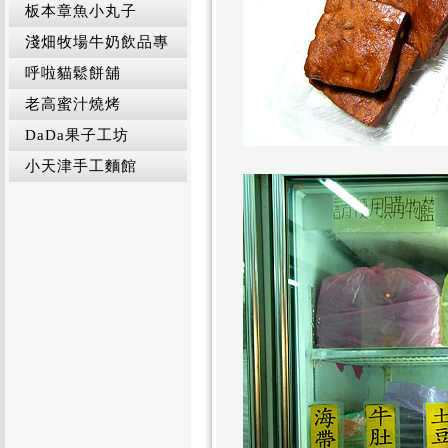
板本章魚小丸子
淺畑牧場牛奶飲品專
呼啦貓鬆餅舖
老高蜜汁燒烤
DaDa果子工坊
小天津手工麵館