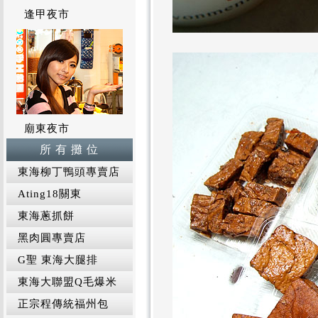
逢甲夜市
廟東夜市
所 有 攤 位
東海柳丁鴨頭專賣店
Ating18關東
東海蔥抓餅
黑肉圓專賣店
G聖 東海大腿排
東海大聯盟Q毛爆米
正宗程傳統福州包