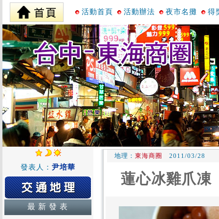
活動首頁
活動辦法
夜市名攤
得
地理：
東海商圈
2011/03/28
發表人：
尹培華
蓮心冰雞爪凍
最 新 發 表