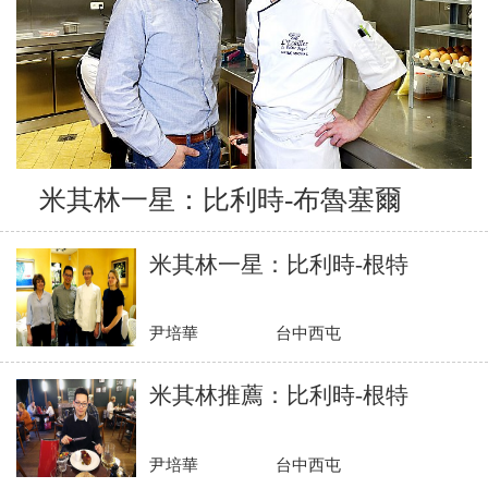
米其林一星：比利時-布魯塞爾
米其林一星：比利時-根特
尹培華
台中西屯
米其林推薦：比利時-根特
尹培華
台中西屯