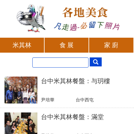
米其林
食 展
家 廚
台中米其林餐盤：与玥樓
尹培華
台中西屯
台中米其林餐盤：滿堂