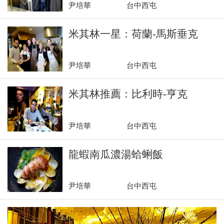
尹培華
台中西屯
米其林一星：荷蘭-馬斯垂克
尹培華
台中西屯
米其林推薦：比利時-亨克
尹培華
台中西屯
龍蝦南瓜濃湯蛤蜊飯
尹培華
台中西屯