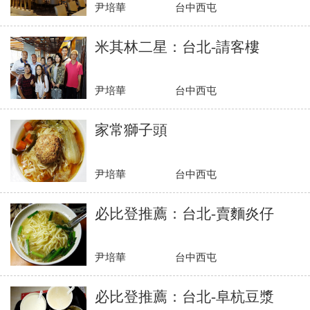
尹培華
台中西屯
米其林二星：台北-請客樓
尹培華
台中西屯
家常獅子頭
尹培華
台中西屯
必比登推薦：台北-賣麵炎仔
尹培華
台中西屯
必比登推薦：台北-阜杭豆漿