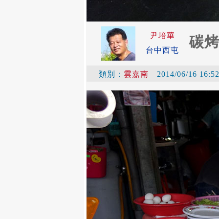
尹培華
碳烤
台中西屯
類別：
雲嘉南
2014/06/16 16:5