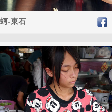
蚵-東石
2