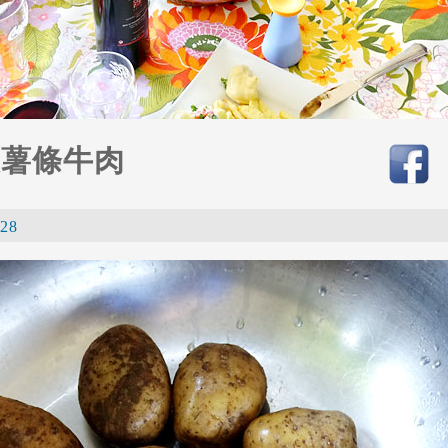
天薯條牛肉
28