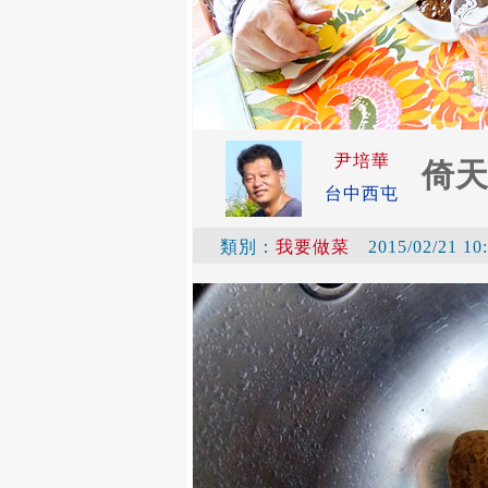
尹培華
倚
台中西屯
類別：
我要做菜
2015/02/21 10: