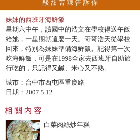
酸 甜 苦 辣 告 訴 你
妹妹的西班牙海鮮飯
星期六中午，讀國中的浩文在學校得送午飯
給她，一星期就這麼一天。哥哥浩天從學校
回來，特別為妹妹準備海鮮飯。記得第一次
吃海鮮飯，可是在1998全家去西班牙自助旅
行吃的，只記得又鹹、米心又不熟。
城市：
台中市西屯區重慶路
日期：
2007.5.12
相 關 內 容
白菜肉絲炒年糕