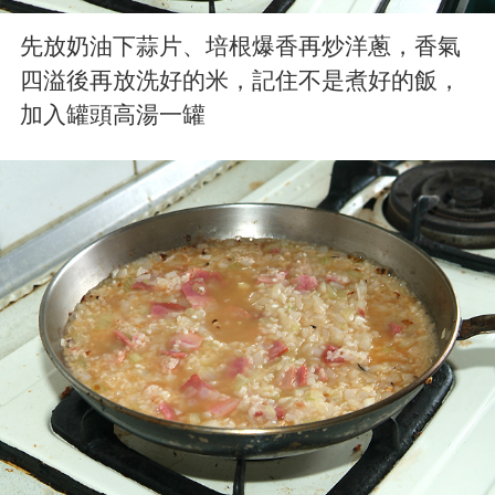
先放奶油下蒜片、培根爆香再炒洋蔥，香氣
四溢後再放洗好的米，記住不是煮好的飯，
加入罐頭高湯一罐