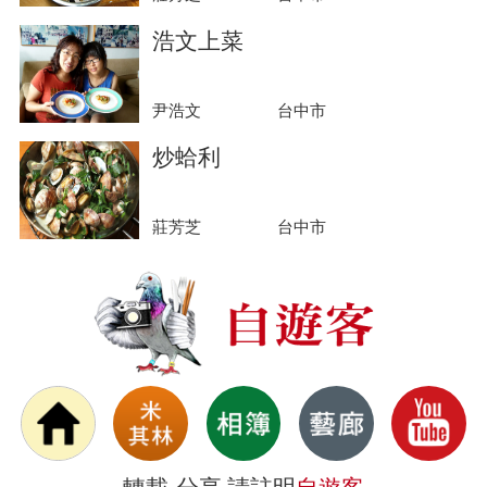
浩文上菜
尹浩文
台中市
炒蛤利
莊芳芝
台中市