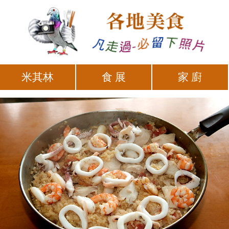
米其林
食 展
家 廚