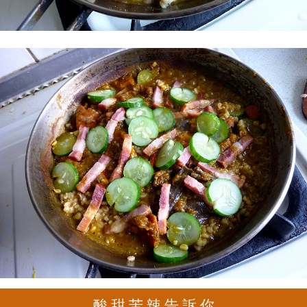
酸 甜 苦 辣 告 訴 你