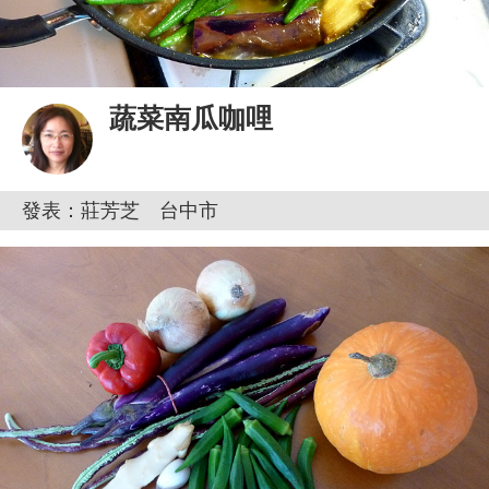
蔬菜南瓜咖哩
發表：莊芳芝 台中市