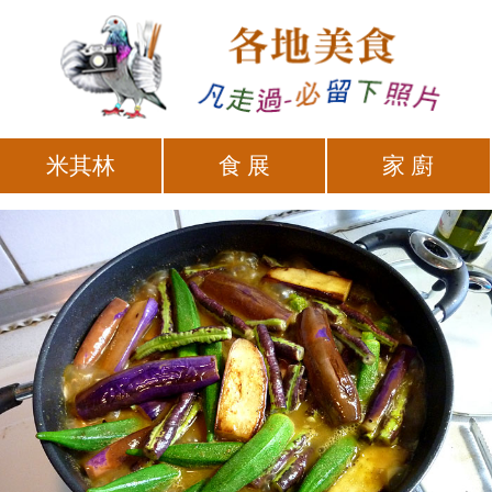
米其林
食 展
家 廚