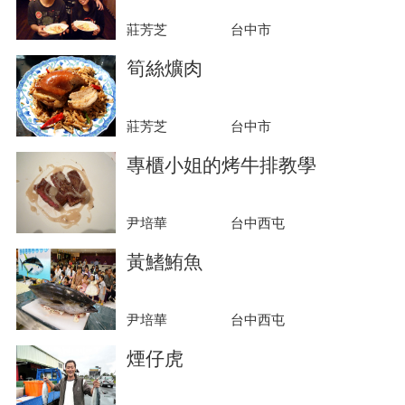
莊芳芝
台中市
筍絲爌肉
莊芳芝
台中市
專櫃小姐的烤牛排教學
尹培華
台中西屯
黃鰭鮪魚
尹培華
台中西屯
煙仔虎