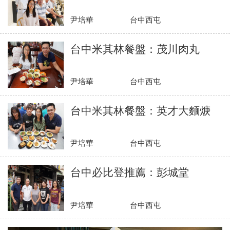
尹培華
台中西屯
台中米其林餐盤：茂川肉丸
尹培華
台中西屯
台中米其林餐盤：英才大麵焿
尹培華
台中西屯
台中必比登推薦：彭城堂
尹培華
台中西屯