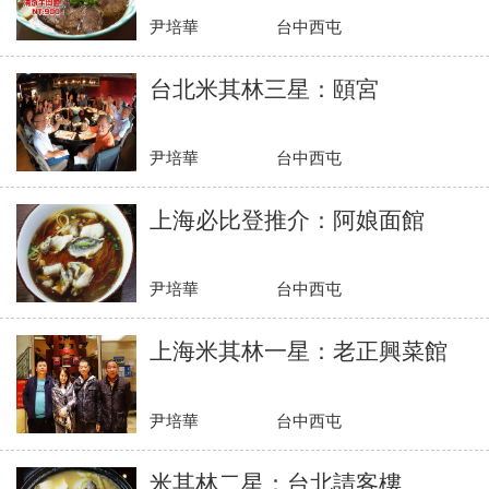
尹培華
台中西屯
台北米其林三星：頤宮
尹培華
台中西屯
上海必比登推介：阿娘面館
尹培華
台中西屯
上海米其林一星：老正興菜館
尹培華
台中西屯
米其林二星：台北請客樓