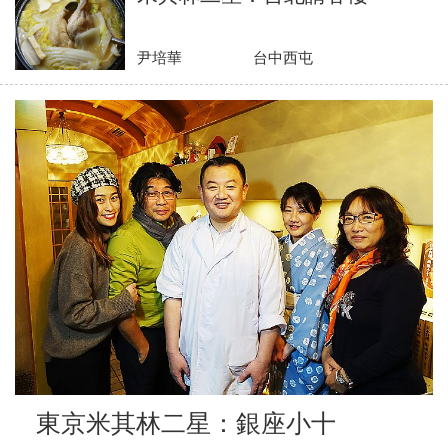
尹培華
台中西屯
東京米其林二星：銀座小十