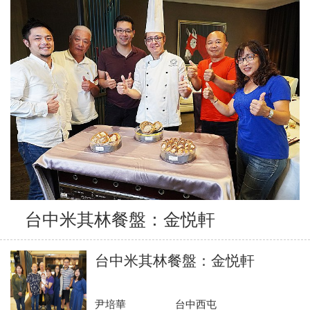
台中米其林餐盤：金悦軒
台中米其林餐盤：金悦軒
尹培華
台中西屯