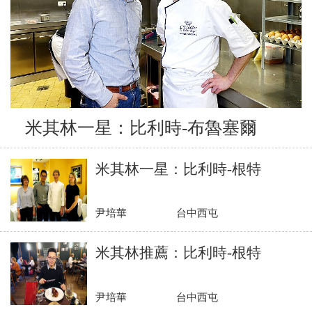
米其林一星：比利時-布魯塞爾
米其林一星：比利時-根特
尹培華
台中西屯
米其林推薦：比利時-根特
尹培華
台中西屯