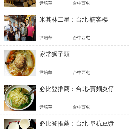
尹培華
台中西屯
米其林二星：台北-請客樓
尹培華
台中西屯
家常獅子頭
尹培華
台中西屯
必比登推薦：台北-賣麵炎仔
尹培華
台中西屯
必比登推薦：台北-阜杭豆漿