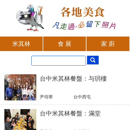
米其林
食 展
家 廚
台中米其林餐盤：与玥樓
尹培華
台中西屯
台中米其林餐盤：滿堂