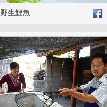
河野生鯉魚
8