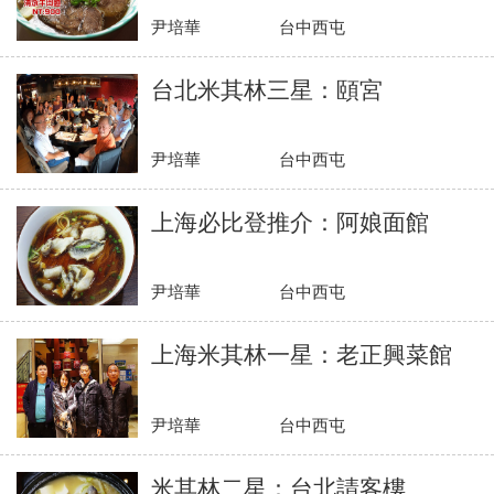
尹培華
台中西屯
台北米其林三星：頤宮
尹培華
台中西屯
上海必比登推介：阿娘面館
尹培華
台中西屯
上海米其林一星：老正興菜館
尹培華
台中西屯
米其林二星：台北請客樓