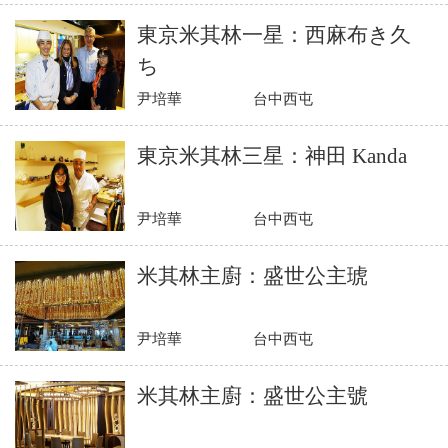
東京米其林一星：西麻布き久
ち
尹培華
台中西屯
東京米其林三星：神田 Kanda
尹培華
台中西屯
米其林主廚：盛世公主琥
尹培華
台中西屯
米其林主廚：盛世公主號