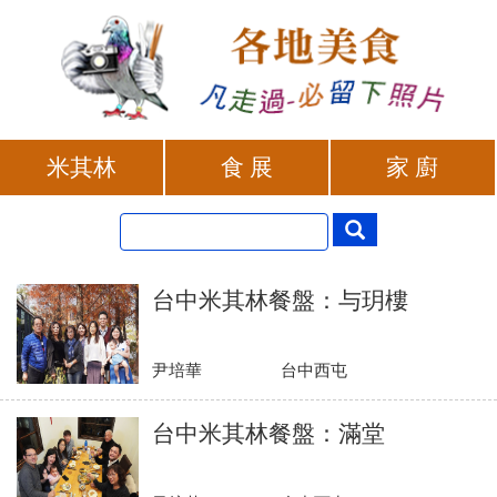
米其林
食 展
家 廚
台中米其林餐盤：与玥樓
尹培華
台中西屯
台中米其林餐盤：滿堂