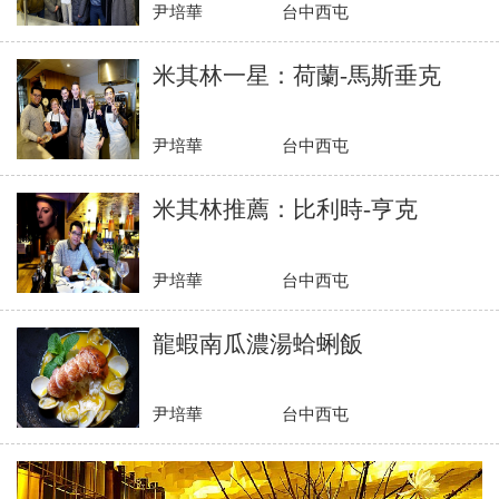
尹培華
台中西屯
米其林一星：荷蘭-馬斯垂克
尹培華
台中西屯
米其林推薦：比利時-亨克
尹培華
台中西屯
龍蝦南瓜濃湯蛤蜊飯
尹培華
台中西屯