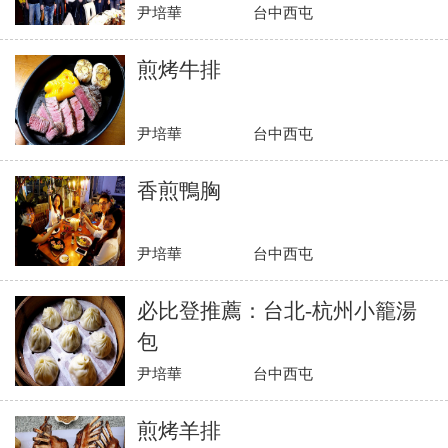
尹培華
台中西屯
煎烤牛排
尹培華
台中西屯
香煎鴨胸
尹培華
台中西屯
必比登推薦：台北-杭州小籠湯
包
尹培華
台中西屯
煎烤羊排