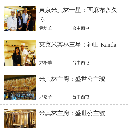
東京米其林一星：西麻布き久
ち
尹培華
台中西屯
東京米其林三星：神田 Kanda
尹培華
台中西屯
米其林主廚：盛世公主琥
尹培華
台中西屯
米其林主廚：盛世公主號