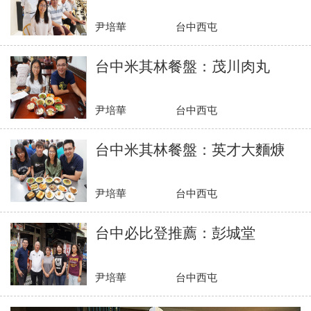
尹培華
台中西屯
台中米其林餐盤：茂川肉丸
尹培華
台中西屯
台中米其林餐盤：英才大麵焿
尹培華
台中西屯
台中必比登推薦：彭城堂
尹培華
台中西屯