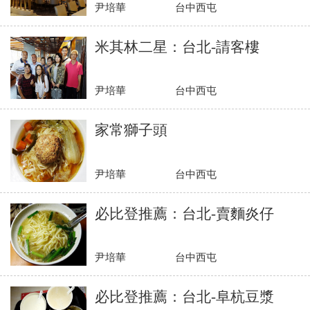
尹培華
台中西屯
米其林二星：台北-請客樓
尹培華
台中西屯
家常獅子頭
尹培華
台中西屯
必比登推薦：台北-賣麵炎仔
尹培華
台中西屯
必比登推薦：台北-阜杭豆漿