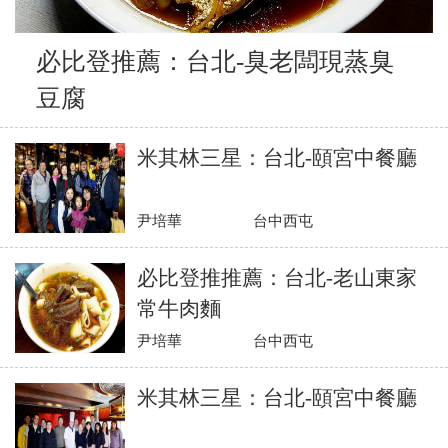
必比登推薦：台北-臭老闆現蒸臭
豆腐
米其林三星：台北-頤宮中餐廳
尹培華
台中西屯
必比登推推薦：台北-老山東家
常牛肉麵
尹培華
台中西屯
米其林三星：台北-頤宮中餐廳