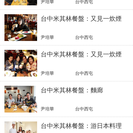
尹培華
台中西屯
台中米其林餐盤：又見一炊煙
尹培華
台中西屯
台中米其林餐盤：又見一炊煙
尹培華
台中西屯
台中米其林餐盤：麵廊
尹培華
台中西屯
台中米其林餐盤：游日本料理