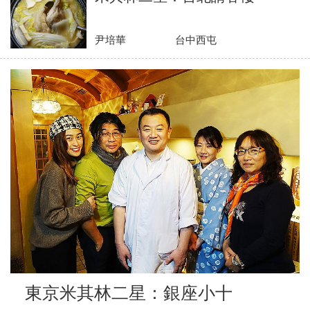
尹培華
台中西屯
東京米其林二星：銀座小十