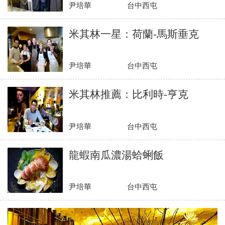
尹培華
台中西屯
米其林一星：荷蘭-馬斯垂克
尹培華
台中西屯
米其林推薦：比利時-亨克
尹培華
台中西屯
龍蝦南瓜濃湯蛤蜊飯
尹培華
台中西屯