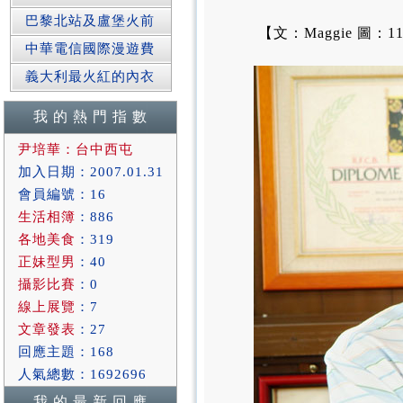
巴黎北站及盧堡火前
【文：Maggie 圖：116
中華電信國際漫遊費
義大利最火紅的內衣
我 的 熱 門 指 數
尹培華：台中西屯
加入日期：2007.01.31
會員編號：16
生活相簿
：886
各地美食
：319
正妹型男
：40
攝影比賽
：0
線上展覽
：7
文章發表
：27
回應主題：168
人氣總數：1692696
我 的 最 新 回 應