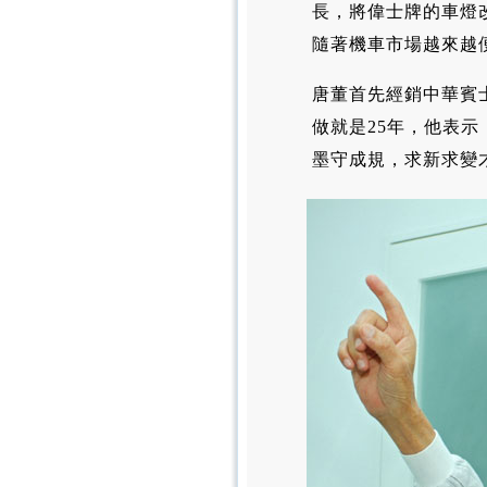
長，將偉士牌的車燈
隨著機車市場越來越
唐董首先經銷中華賓
做就是25年，他表
墨守成規，求新求變