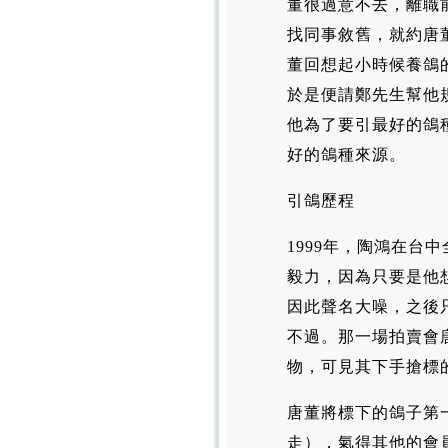
董很過意不去，離職
找同事敘舊，就約唐
董回想起小時候養鴿
於是便請鄭先生幫他
他為了要引最好的鴿
好的鴿種來源。
引鴿歷程
1999年，陶鴻在
毅力，因為只要是他
因此聲名大噪，之後
不過。那一場拍賣會
物，可見其下手搶標
唐董將標下的鴿子第一
走），氣得其他的會