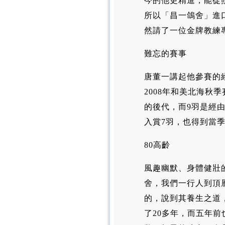
今的他更精進，能從
所以「昌一鴿舍」進口
然請了一位金牌教練
難忘的賽事
唐董一講起他參賽的
2008年和美北海秋
的後代，而9羽是經由
入賞7羽，也得到當
80高齡
風趣幽默、身體健壯
舍，我們一行人到頂
的，說到其養生之道
了20多年，而五年