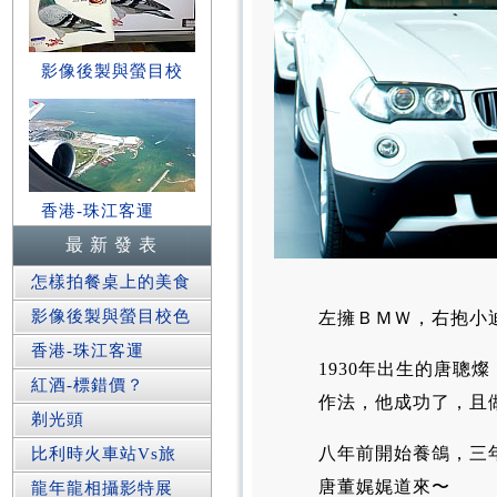
影像後製與螢目校
香港-珠江客運
最 新 發 表
怎樣拍餐桌上的美食
影像後製與螢目校色
左擁ＢＭＷ，右抱小
香港-珠江客運
1930年出生的唐
紅酒-標錯價？
作法，他成功了，且
剃光頭
八年前開始養鴿，三
比利時火車站Vs旅
唐董娓娓道來〜
龍年龍相攝影特展