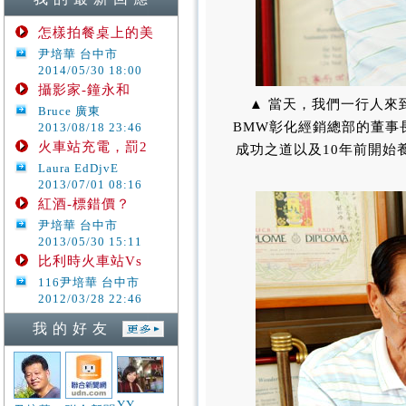
怎樣拍餐桌上的美
尹培華 台中市
2014/05/30 18:00
攝影家-鐘永和
▲ 當天，我們一行人來
Bruce 廣東
BMW彰化經銷總部的董事
2013/08/18 23:46
火車站充電，罰2
成功之道以及10年前開
Laura EdDjvE
2013/07/01 08:16
紅酒-標錯價？
尹培華 台中市
2013/05/30 15:11
比利時火車站Vs
116尹培華 台中市
2012/03/28 22:46
我 的 好 友
YY