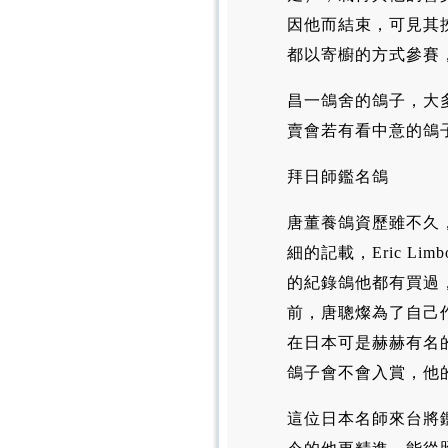
因他而結束，可見其
都以寄櫥的方式參賽
昌一鴿舍的鴿子，大
賣會若有看中意的鴿
拜日師鑑名鴿
唐董養鴿資歷雖不久
細的記載，Eric Limbo
的紀錄鴿他都有買過
前，唐聰燦為了自己
在日本可是赫赫有名
鴿子會不會入賞，他
這位日本名師來台將