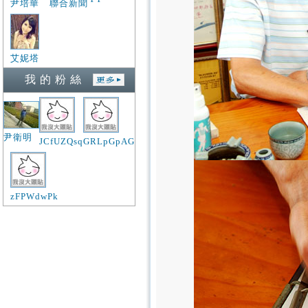
尹培華
聯合新聞
艾妮塔
我 的 粉 絲
尹衛明
JCfUZQsq
GRLpGpAG
zFPWdwPk