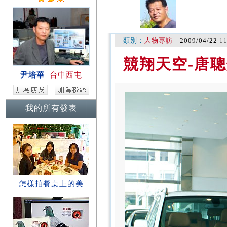
類別：
人物專訪
2009/04/22 1
競翔天空-唐
尹培華
台中西屯
我的所有發表
怎樣拍餐桌上的美