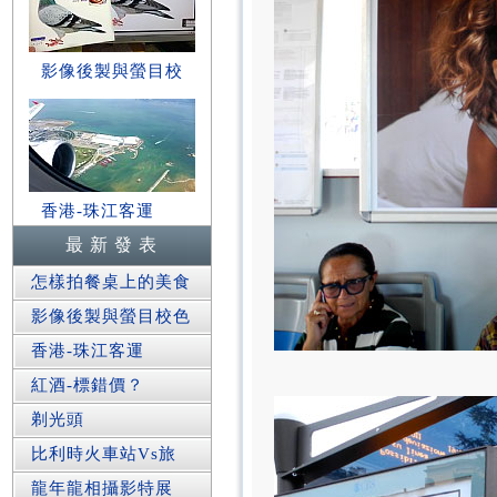
影像後製與螢目校
香港-珠江客運
最 新 發 表
怎樣拍餐桌上的美食
影像後製與螢目校色
香港-珠江客運
紅酒-標錯價？
剃光頭
比利時火車站Vs旅
龍年龍相攝影特展