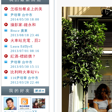
怎樣拍餐桌上的美
尹培華 台中市
2014/05/30 18:00
攝影家-鐘永和
Bruce 廣東
2013/08/18 23:46
火車站充電，罰2
Laura EdDjvE
2013/07/01 08:16
紅酒-標錯價？
尹培華 台中市
2013/05/30 15:11
比利時火車站Vs
116尹培華 台中市
2012/03/28 22:46
我 的 好 友
YY