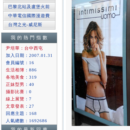
巴黎北站及盧堡火前
中華電信國際漫遊費
台灣之光-威尼斯
我 的 熱 門 指 數
尹培華：台中西屯
加入日期：2007.01.31
會員編號：16
生活相簿
：886
各地美食
：319
正妹型男
：40
攝影比賽
：0
線上展覽
：7
文章發表
：27
回應主題：168
人氣總數：1692686
我 的 最 新 回 應