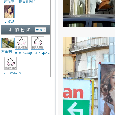
尹培華
聯合新聞
艾妮塔
我 的 粉 絲
尹衛明
JCfUZQsq
GRLpGpAG
zFPWdwPk