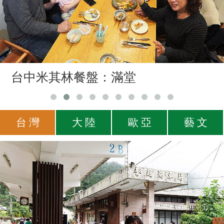
台中米其林餐盤：滿堂
台 灣
大 陸
歐 亞
藝 文