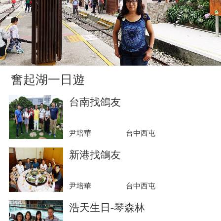
奮起湖一日遊
台南找鴿友
尹培華
台中西屯
新港找鴿友
尹培華
台中西屯
浩天生日-琴森林