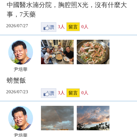
中國醫水湳分院，胸腔照X光，沒有什麼大
事，7天藥
2026/07/27
讚
3
人
0
人
留言
尹培華
螃蟹飯
2026/07/23
讚
3
人
0
人
留言
尹培華