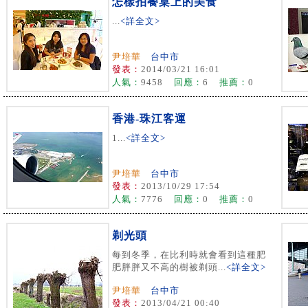
怎樣拍餐桌上的美食
...
<詳全文>
尹培華
台中市
發表：
2014/03/21 16:01
人氣：
9458
回應：
6
推薦：
0
香港-珠江客運
1...
<詳全文>
尹培華
台中市
發表：
2013/10/29 17:54
人氣：
7776
回應：
0
推薦：
0
剃光頭
每到冬季，在比利時就會看到這種肥
肥胖胖又不高的樹被剃頭...
<詳全文>
尹培華
台中市
發表：
2013/04/21 00:40