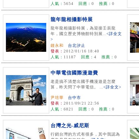
人氣：
5654
回應：
0
推薦：
0
龍年龍相攝影特展
龍年龍相攝影特展，為迎接壬辰龍
年，國立歷史博物館特別展...
<詳全文
>
鐘永和
台北汐止
發表：
2012/01/16 18:40
人氣：
11187
回應：
4
推薦：
0
中華電信國際漫遊費
老是搞不清楚出國手機漫遊是怎麼
算，昨天問了中華電信。 ...
<詳全文>
尹培華
台中市
發表：
2011/09/21 22:56
人氣：
6821
回應：
0
推薦：
0
台灣之光-威尼斯
行銷台灣的方式有很多，其中我認為