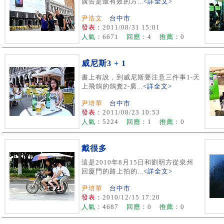
廣告是最有效的方...
<詳全文>
尹浩文
台中市
發表：
2011/08/31 15:01
人氣：
6671
回應：
4
推薦：
0
威尼斯3 + 1
書上有說，到威尼斯要注意三件事1-天
上飛鴿的鴿糞2-廣...
<詳全文>
尹培華
台中市
發表：
2011/08/23 10:53
人氣：
5224
回應：
1
推薦：
0
戴很多
這是2010年8月15日和劉明方從泉州
回廈門的路上拍的...
<詳全文>
尹培華
台中市
發表：
2010/12/15 17:20
人氣：
4687
回應：
0
推薦：
0