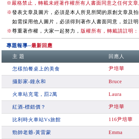
※嚴格禁止，轉載未經著作權所有人書面同意之任何文章
※
發表文章及圖片，必須是本人所見所聞的原創文章及拍
如需採用他人圖片，必須得到著作人書面同意，並註明
※
尊重著作權，大家一起努力，
版權所有，轉戴請註明：
專題報導
─
最新回應
主 題
回應人
尹培華
怎樣拍餐桌上的美食
攝影家-鐘永和
Bruce
火車站充電，罰2萬
Laura
尹培華
紅酒-標錯價？
116尹培華
比利時火車站Vs旅館
勁帥老爺-黃雷蒙
Emma