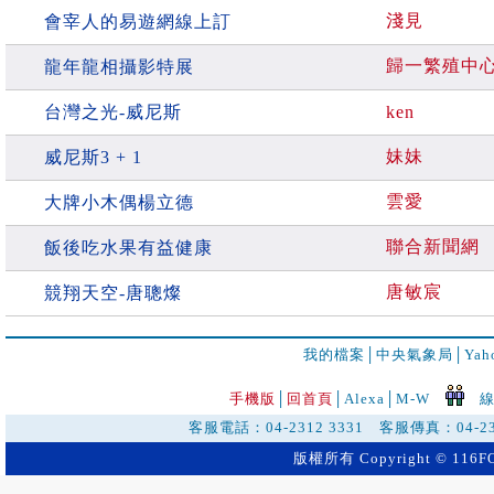
淺見
會宰人的易遊網線上訂
歸一繁殖中
龍年龍相攝影特展
台灣之光-威尼斯
ken
妹妹
威尼斯3 + 1
雲愛
大牌小木偶楊立德
聯合新聞網
飯後吃水果有益健康
唐敏宸
競翔天空-唐聰燦
我的檔案
│
中央氣象局
│
Ya
手機版
│
回首頁
│
Alexa│
M-W
線
客服電話：04-2312 3331 客服傳真：04-2
版權所有 Copyright © 116FO