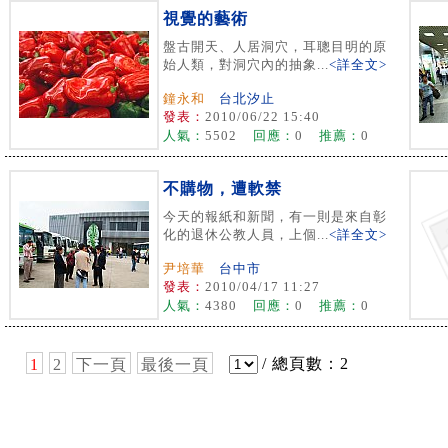
視覺的藝術
盤古開天、人居洞穴，耳聰目明的原
始人類，對洞穴內的抽象...
<詳全文>
鐘永和
台北汐止
發表：
2010/06/22 15:40
人氣：
5502
回應：
0
推薦：
0
不購物，遭軟禁
今天的報紙和新聞，有一則是來自彰
化的退休公教人員，上個...
<詳全文>
尹培華
台中市
發表：
2010/04/17 11:27
人氣：
4380
回應：
0
推薦：
0
/ 總頁數：2
1
2
下一頁
最後一頁