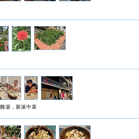
雞湯，新派中菜