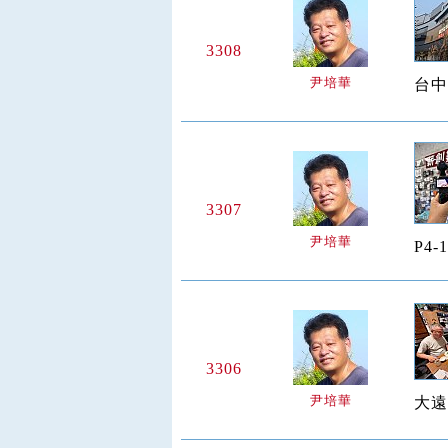
3308
尹培華
台中
3307
尹培華
P4-
3306
尹培華
大遠