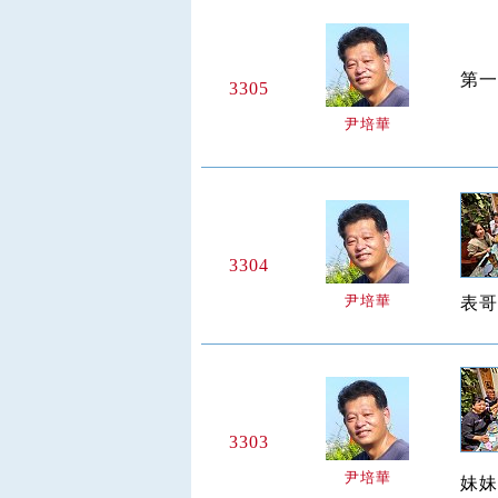
第一
3305
尹培華
3304
尹培華
表哥
3303
尹培華
妹妹