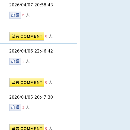
2026/04/07 20:58:43
6
人
0
人
2026/04/06 22:46:42
5
人
0
人
2026/04/05 20:47:30
3
人
0
人