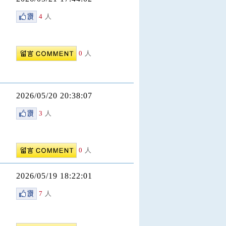
4
人
0
人
2026/05/20 20:38:07
3
人
0
人
2026/05/19 18:22:01
7
人