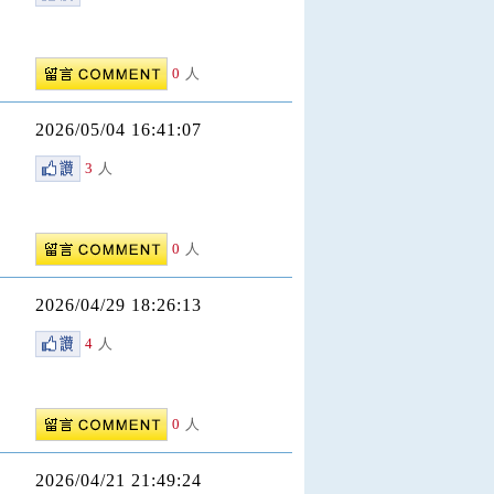
0
人
2026/05/04 16:41:07
3
人
0
人
2026/04/29 18:26:13
4
人
0
人
2026/04/21 21:49:24