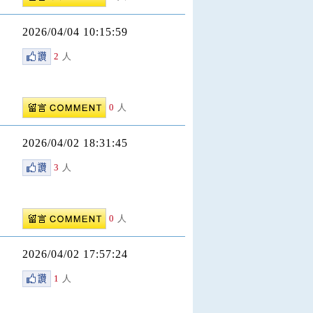
2026/04/04 10:15:59
2
人
0
人
2026/04/02 18:31:45
3
人
0
人
2026/04/02 17:57:24
1
人