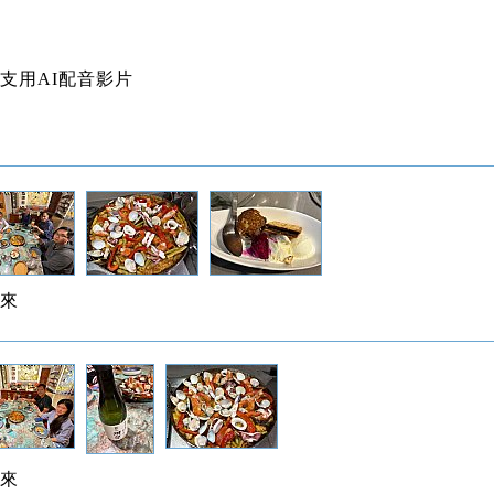
支用AI配音影片
來
來