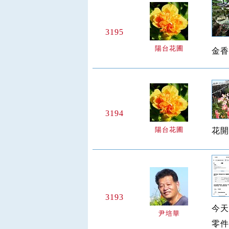
3195
陽台花圃
金香
3194
陽台花圃
花開
3193
今天
尹培華
零件