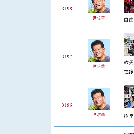
3198
尹培華
自由
3197
昨天
尹培華
在家
3196
尹培華
換座