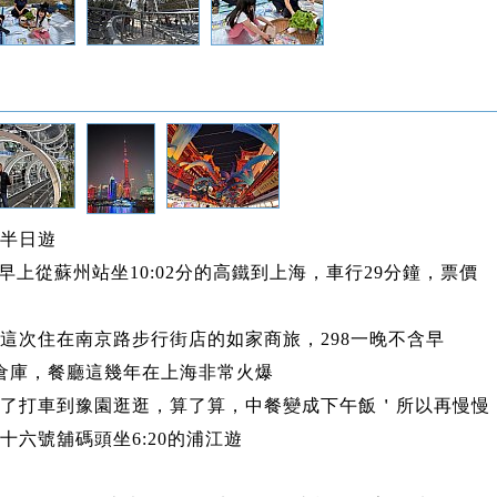
半日遊
27早上從蘇州站坐10:02分的高鐵到上海，車行29分鐘，票價
元
這次住在南京路步行街店的如家商旅，298一晚不含早
倉庫，餐廳這幾年在上海非常火爆
了打車到豫園逛逛，算了算，中餐變成下午飯＇所以再慢慢
十六號舖碼頭坐6:20的浦江遊