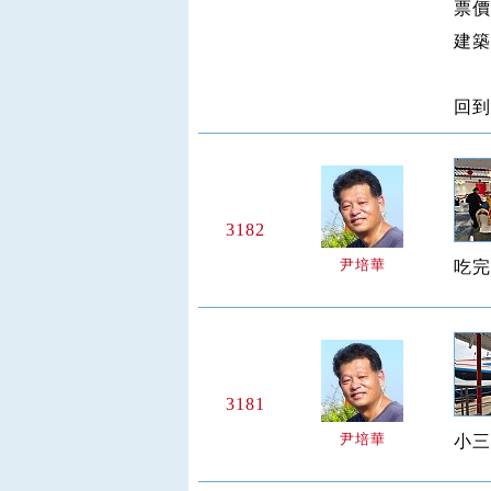
票價
建築
回到
3182
尹培華
吃完
3181
尹培華
小三