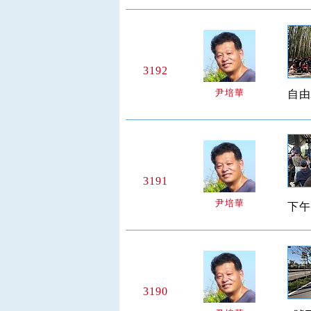
3192
尹培華
自由
3191
尹培華
下午
3190