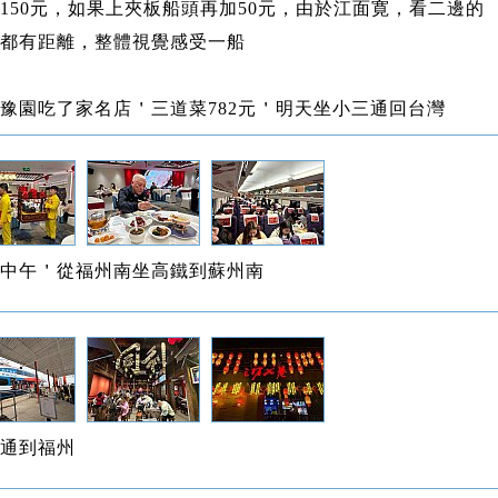
150元，如果上夾板船頭再加50元，由於江面寛，看二邊的
都有距離，整體視覺感受一船
豫園吃了家名店＇三道菜782元＇明天坐小三通回台灣
中午＇從福州南坐高鐵到蘇州南
通到福州