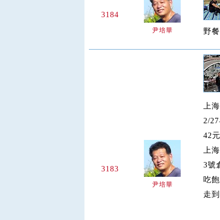
3184
尹培華
野餐
上海
2/
42
上海
3號
3183
吃飽
尹培華
走到