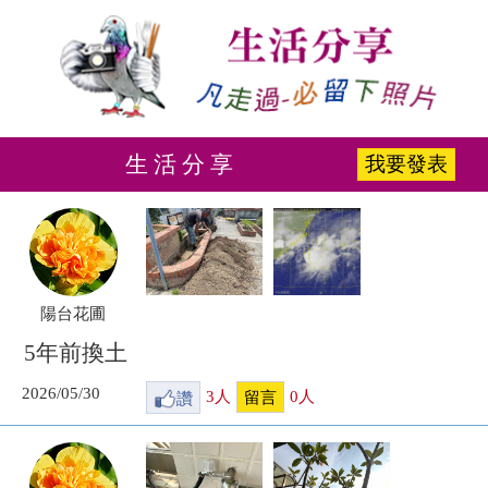
生 活 分 享
我要發表
陽台花圃
5年前換土
2026/05/30
讚
3
人
0
人
留言