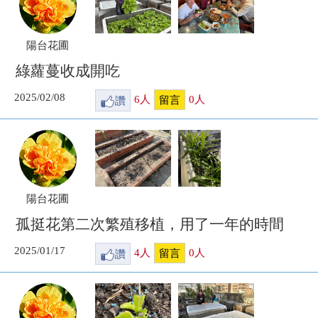
陽台花圃
綠蘿蔓收成開吃
2025/02/08
讚
6
人
0
人
留言
陽台花圃
孤挺花第二次繁殖移植，用了一年的時間
2025/01/17
讚
4
人
0
人
留言