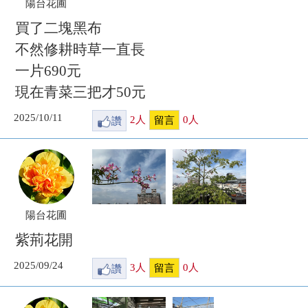
陽台花圃
買了二塊黑布
不然修耕時草一直長
一片690元
現在青菜三把才50元
2025/10/11
讚
2
人
0
人
留言
陽台花圃
紫荊花開
2025/09/24
讚
3
人
0
人
留言