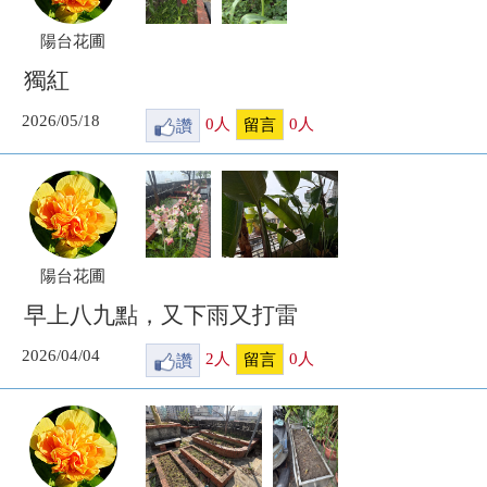
陽台花圃
獨紅
2026/05/18
讚
0
人
0
人
留言
陽台花圃
早上八九點，又下雨又打雷
2026/04/04
讚
2
人
0
人
留言