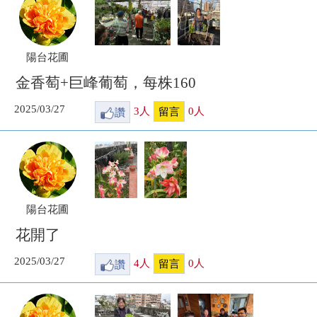
陽台花圃
金香萄+巨峰葡萄，每株160
2025/03/27
讚
3
人
0
人
留言
陽台花圃
花開了
2025/03/27
讚
4
人
0
人
留言