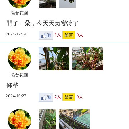
陽台花圃
開了一朵，今天天氣變冷了
2024/12/14
讚
3
人
0
人
留言
陽台花圃
修整
2024/10/23
讚
7
人
0
人
留言