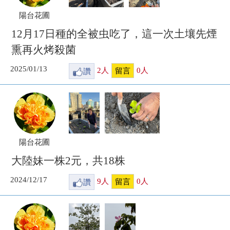
陽台花圃
12月17日種的全被虫吃了，這一次土壤先煙
熏再火烤殺菌
2025/01/13
讚
2
人
0
人
留言
陽台花圃
大陸妹一株2元，共18株
2024/12/17
讚
9
人
0
人
留言