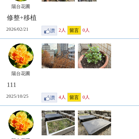
陽台花圃
修整+移植
2026/02/21
讚
2
人
0
人
留言
陽台花圃
111
2025/10/25
讚
4
人
0
人
留言