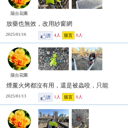
陽台花圃
放藥也無效，改用紗窗網
2025/01/16
讚
4
人
0
人
留言
陽台花圃
煙薰火烤都沒有用，還是被蟲咬，只能
2025/01/13
讚
1
人
0
人
留言