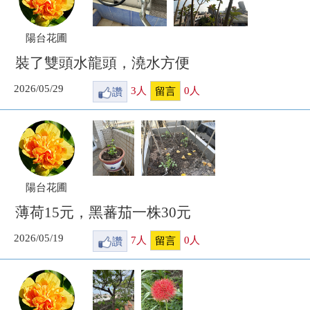
陽台花圃
裝了雙頭水龍頭，澆水方便
2026/05/29
讚
3
人
0
人
留言
陽台花圃
薄荷15元，黑蕃茄一株30元
2026/05/19
讚
7
人
0
人
留言