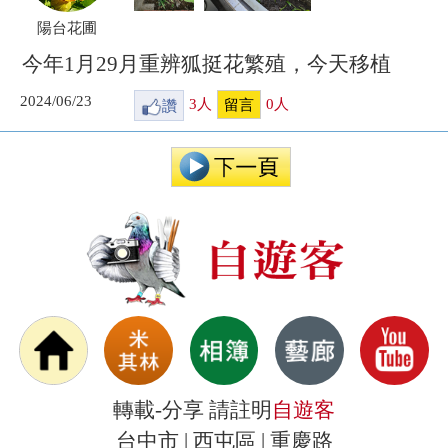
陽台花圃
今年1月29月重辨狐挺花繁殖，今天移植
2024/06/23
讚
3
人
0
人
留言
轉載-分享 請註明
自遊客
台中市 | 西屯區 | 重慶路