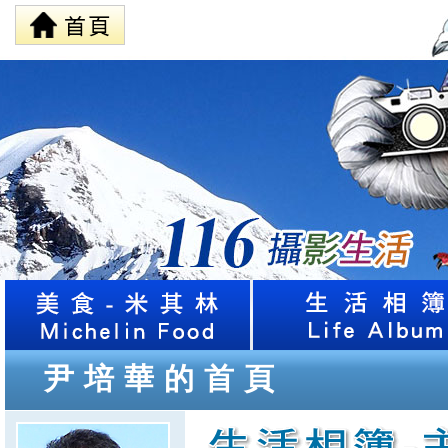
尹培華的首頁