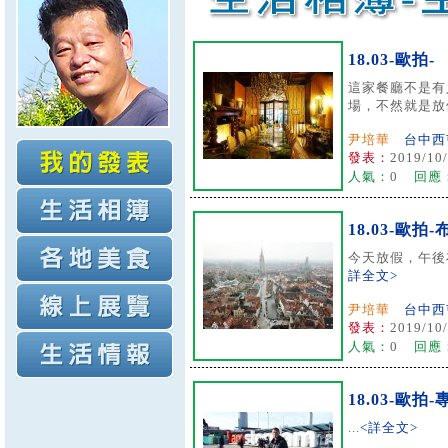
18.03-歐拍-
這家餐廳不是有
場，不然就是放假
尹培華
台中西
發表：
2019/10/
人氣：
0
回應
18.03-歐拍
今天放假，午後布
詳全文>
尹培華
台中西
發表：
2019/10/
人氣：
0
回應
18.03-歐拍-
...
<詳全文>