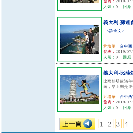
發表：
2019/07/
人氣：
0
回應
義大利-蘇連
...
<詳全文>
尹培華
台中西
發表：
2019/07/
人氣：
0
回應
義大利-比薩
比薩斜塔建議午
面，早上則是逆光 
尹培華
台中西
發表：
2019/07/
人氣：
0
回應
1
2
3
4