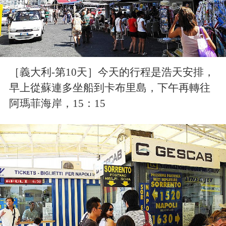
［義大利-第10天］今天的行程是浩天安排，
早上從蘇連多坐船到卡布里島，下午再轉往
阿瑪菲海岸，15：15