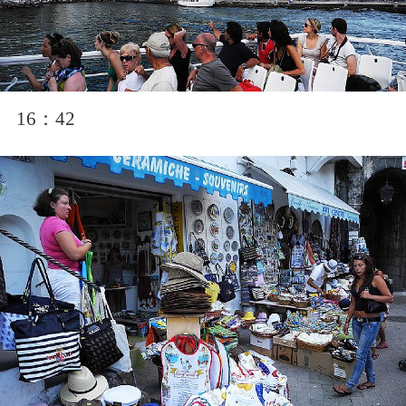
16：42