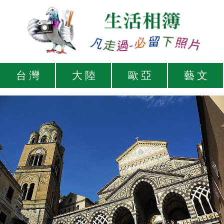
台 灣
大 陸
歐 亞
藝 文