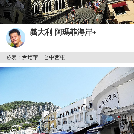
義大利-阿瑪菲海岸+
發表：尹培華 台中西屯