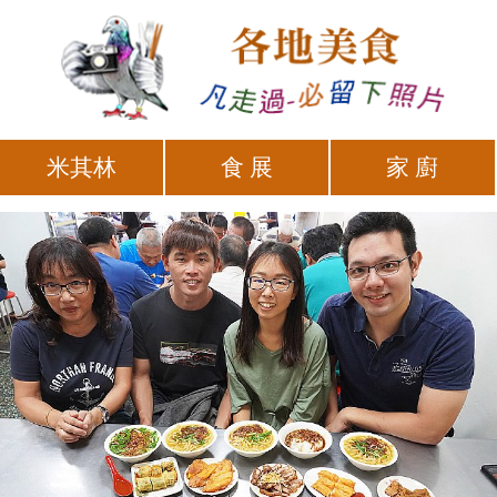
米其林
食 展
家 廚