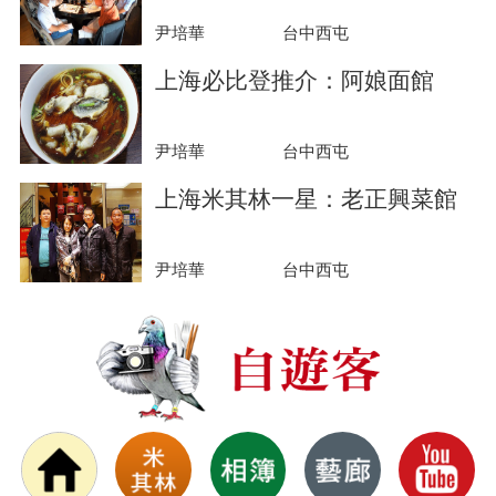
尹培華
台中西屯
上海必比登推介：阿娘面館
尹培華
台中西屯
上海米其林一星：老正興菜館
尹培華
台中西屯