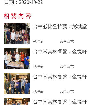
日期：
2020-10-22
相 關 內 容
台中必比登推薦：彭城堂
尹培華
台中西屯
台中米其林餐盤：金悦軒
尹培華
台中西屯
台中米其林餐盤：金悦軒
尹培華
台中西屯
台中米其林餐盤：金悦軒