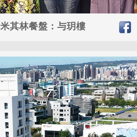
中米其林餐盤：与玥樓
3