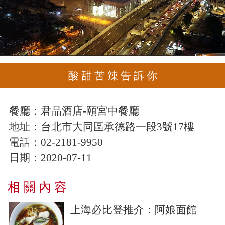
酸 甜 苦 辣 告 訴 你
餐廳：
君品酒店-頤宮中餐廳
地址：
台北市大同區承德路一段3號17樓
電話：
02-2181-9950
日期：
2020-07-11
相 關 內 容
上海必比登推介：阿娘面館