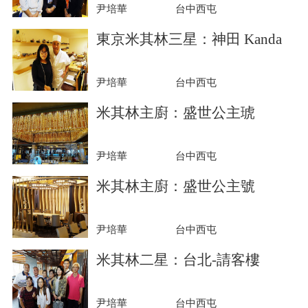
尹培華
台中西屯
東京米其林三星：神田 Kanda
尹培華
台中西屯
米其林主廚：盛世公主琥
尹培華
台中西屯
米其林主廚：盛世公主號
尹培華
台中西屯
米其林二星：台北-請客樓
尹培華
台中西屯