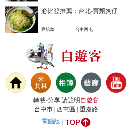
必比登推薦：台北-賣麵炎仔
尹培華
台中西屯
轉載-分享 請註明
自遊客
台中市 | 西屯區 | 重慶路
電腦版
|