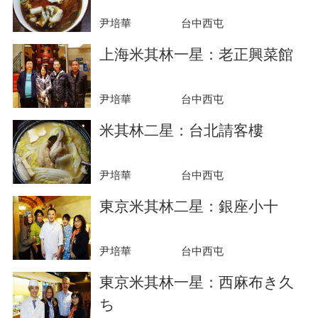
尹培華
台中西屯
上海米其林一星：老正興菜館
尹培華
台中西屯
米其林二星：台北請客樓
尹培華
台中西屯
東京米其林二星：銀座小十
尹培華
台中西屯
東京米其林一星：西麻布き久
ち