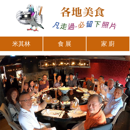
米其林
食 展
家 廚