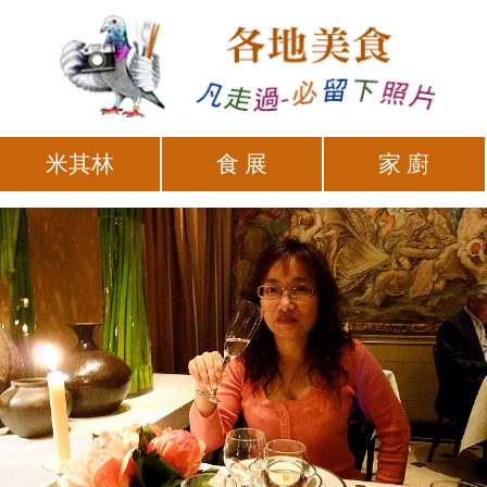
米其林
食 展
家 廚