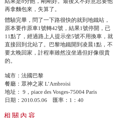
結果是8分飽，剛剛好。最後又不好意思要他
再拿麵包來，失算了。
體驗完畢，問了一下路很快的就到地鐵站，
原本要作原車1號轉42號，結果1號停開，已
11點了，經過路上人提示坐5號不用換車，就
直接回到北站了。巴黎地鐵開到凌晨1點，不
要太晚回家，計程車雖然沒坐過但好像很貴
的。
城市：
法國巴黎
餐廳：
眾神之家 L’Ambroisi
地址：
9，piace des Vosges-75004 Paris
日期：
2010.05.06
匯率：1：40
相 關 內 容