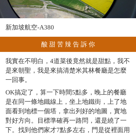
新加坡航空-A380
酸 甜 苦 辣 告 訴 你
我實在不明白，4道菜後竟然就是甜點，我不
是來朝聖，我是來搞清楚米其林餐廳是怎麼
一回事。
OK搞定了，算一下時間5點多，晚上的餐廳
是在同一條地鐵線上，坐上地鐵街，上了地
面看到地標一個塔，拿出列好的地圖，實地
對好方向。目標準確再一路問，還是繞了一
下。找到他們家才7點多左右，門是從裡面用