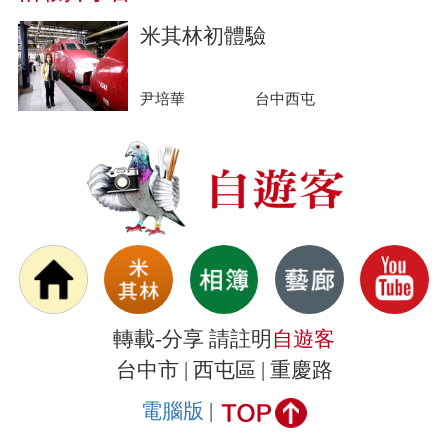
米其林初體驗
尹培華
台中西屯
轉載-分享 請註明
自遊客
台中市 | 西屯區 | 重慶路
電腦版
|