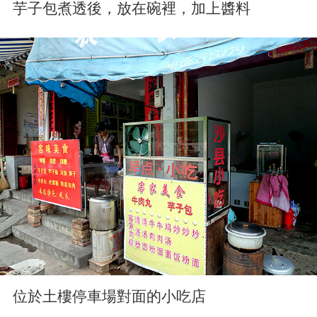
芋子包煮透後，放在碗裡，加上醬料
位於土樓停車場對面的小吃店