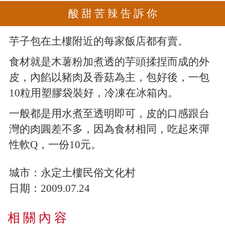
酸 甜 苦 辣 告 訴 你
芋子包在土樓附近的每家飯店都有賣。
食材就是木薯粉加煮透的芋頭揉捏而成的外
皮，內餡以豬肉及香菇為主，包好後，一包
10粒用塑膠袋裝好，冷凍在冰箱內。
一般都是用水煮至透明即可，皮的口感跟台
灣的肉圓差不多，因為食材相同，吃起來彈
性軟Q，一份10元。
城市：
永定土樓民俗文化村
日期：
2009.07.24
相 關 內 容