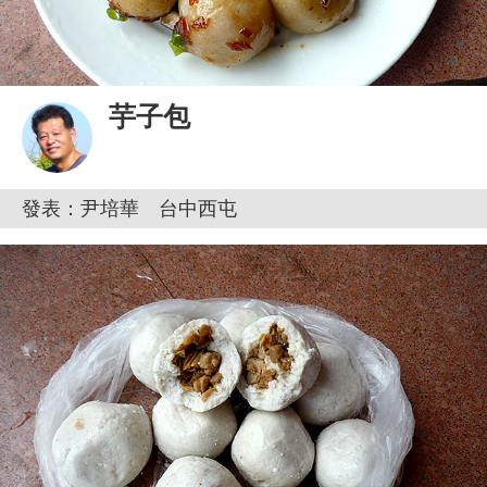
芋子包
發表：尹培華 台中西屯