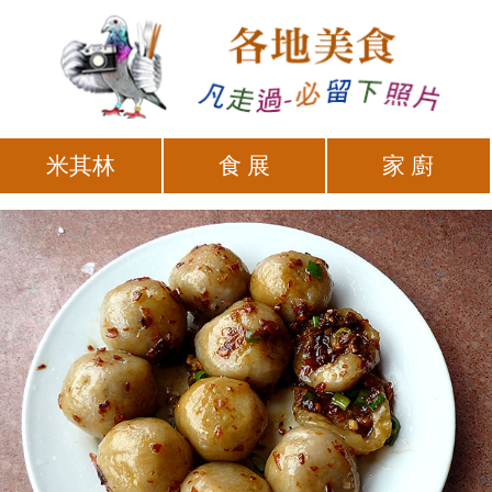
米其林
食 展
家 廚