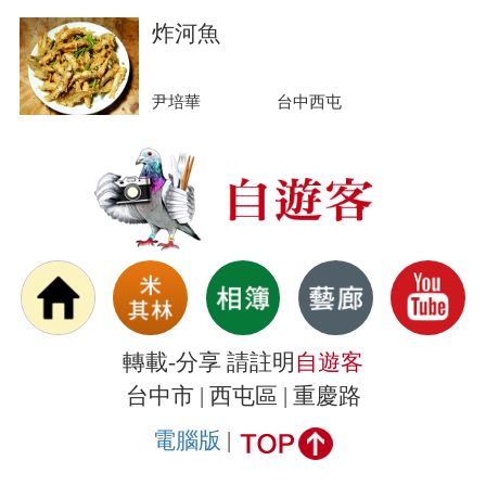
炸河魚
尹培華
台中西屯
轉載-分享 請註明
自遊客
台中市 | 西屯區 | 重慶路
電腦版
|