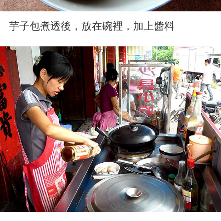
芋子包煮透後，放在碗裡，加上醬料