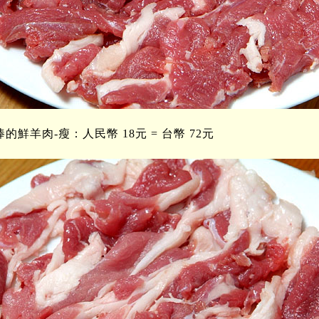
的鮮羊肉-瘦：人民幣 18元 = 台幣 72元