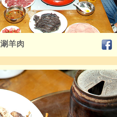
京涮羊肉
2