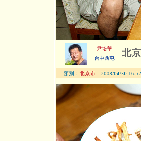
尹培華
北
台中西屯
類別：
北京市
2008/04/30 16:5