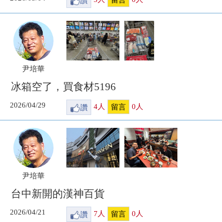
尹培華
冰箱空了，買食材5196
2026/04/29
讚
4
人
0
人
留言
尹培華
台中新開的漢神百貨
2026/04/21
讚
7
人
0
人
留言