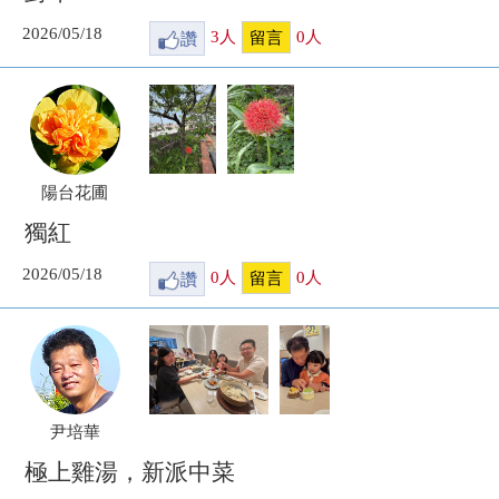
2026/05/18
讚
3
人
0
人
留言
陽台花圃
獨紅
2026/05/18
讚
0
人
0
人
留言
尹培華
極上雞湯，新派中菜