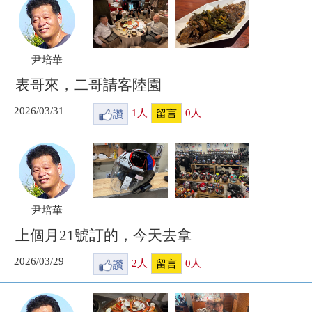
尹培華
表哥來，二哥請客陸園
2026/03/31
讚
1
人
0
人
留言
尹培華
上個月21號訂的，今天去拿
2026/03/29
讚
2
人
0
人
留言