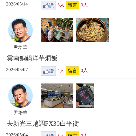
2026/05/14
讚
3
人
0
人
留言
尹培華
雲南銅鍋洋芋燜飯
2026/05/07
讚
4
人
0
人
留言
尹培華
去新光三越調FX30白平衡
2026/05/04
讚
3
人
0
人
留言