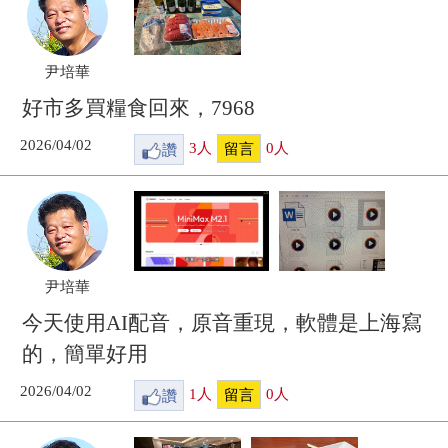
尹培華
好市多買糧食回來，7968
2026/04/02
讚
3
人
0
人
留言
尹培華
今天使用AI配音，原音重現，軟體是上海寫
的，簡單好用
2026/04/02
讚
1
人
0
人
留言