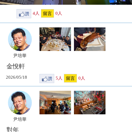
讚
4
人
0
人
留言
尹培華
金悅軒
2026/05/18
讚
5
人
0
人
留言
尹培華
對年