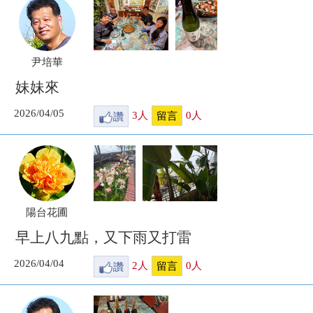
尹培華
妹妹來
2026/04/05
讚
3
人
0
人
留言
陽台花圃
早上八九點，又下雨又打雷
2026/04/04
讚
2
人
0
人
留言