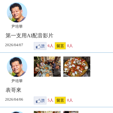
尹培華
第一支用AI配音影片
2026/04/07
讚
6
人
0
人
留言
尹培華
表哥來
2026/04/06
讚
5
人
0
人
留言