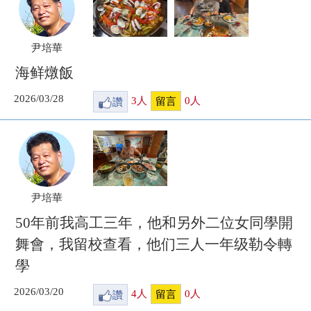
尹培華
海鲜燉飯
2026/03/28
讚
3
人
0
人
留言
尹培華
50年前我高工三年，他和另外二位女同學開
舞會，我留校查看，他们三人一年级勒令轉
學
2026/03/20
讚
4
人
0
人
留言