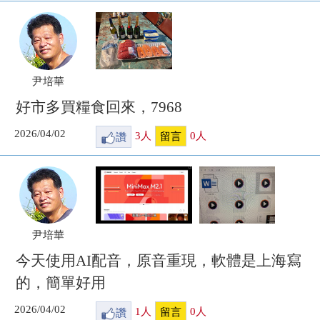
尹培華
好市多買糧食回來，7968
2026/04/02
讚
3
人
0
人
留言
尹培華
今天使用AI配音，原音重現，軟體是上海寫
的，簡單好用
2026/04/02
讚
1
人
0
人
留言