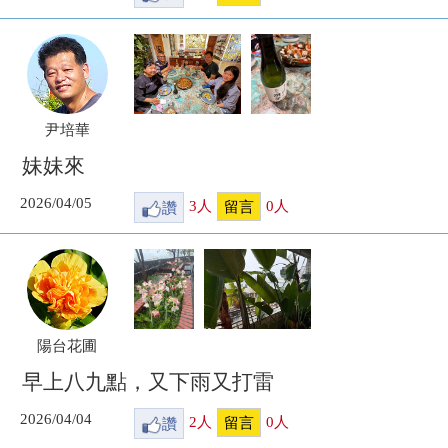
尹培華
妹妹來
2026/04/05
讚
3
人
0
人
留言
陽台花圃
早上八九點，又下雨又打雷
2026/04/04
讚
2
人
0
人
留言