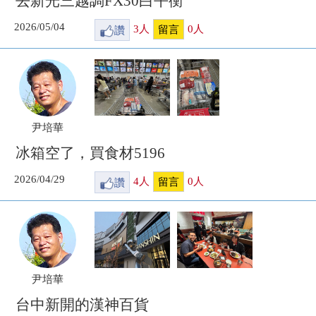
去新光三越調FX30白平衡
2026/05/04
讚
3
人
0
人
留言
尹培華
冰箱空了，買食材5196
2026/04/29
讚
4
人
0
人
留言
尹培華
台中新開的漢神百貨