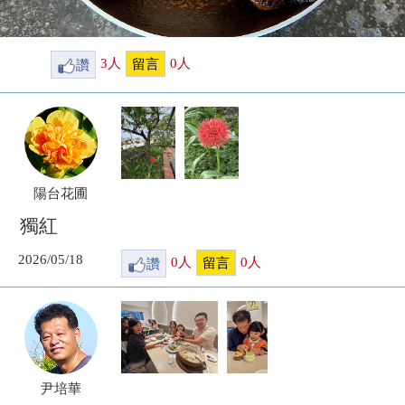
讚
3
人
0
人
留言
陽台花圃
獨紅
2026/05/18
讚
0
人
0
人
留言
尹培華