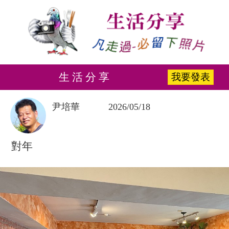
生 活 分 享
我要發表
尹培華
2026/05/18
對年