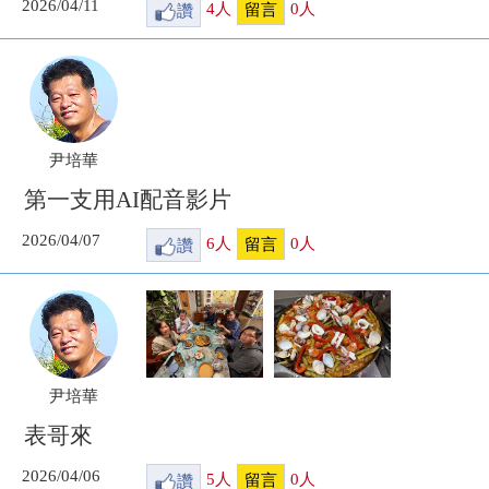
2026/04/11
讚
4
人
0
人
留言
尹培華
第一支用AI配音影片
2026/04/07
讚
6
人
0
人
留言
尹培華
表哥來
2026/04/06
讚
5
人
0
人
留言