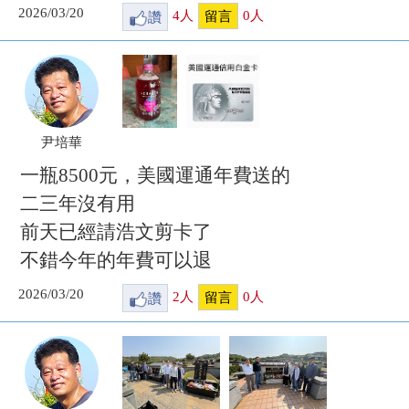
2026/03/20
讚
4
人
0
人
留言
尹培華
一瓶8500元，美國運通年費送的
二三年沒有用
前天已經請浩文剪卡了
不錯今年的年費可以退
2026/03/20
讚
2
人
0
人
留言