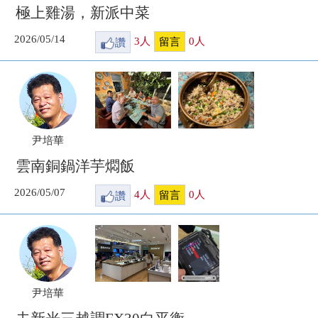
極上雞湯，新派中菜
2026/05/14
讚
3
人
0
人
留言
尹培華
雲南銅鍋洋芋燜飯
2026/05/07
讚
4
人
0
人
留言
尹培華