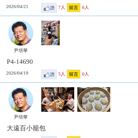
2026/04/21
讚
7
人
0
人
留言
尹培華
P4-14690
2026/04/19
讚
5
人
0
人
留言
尹培華
大遠百小籠包