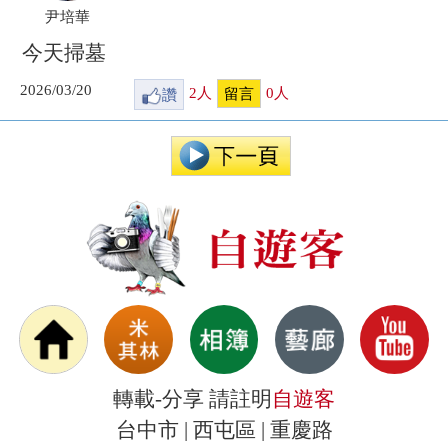
尹培華
今天掃墓
2026/03/20
讚
2
人
0
人
留言
轉載-分享 請註明
自遊客
台中市 | 西屯區 | 重慶路