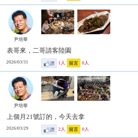
尹培華
表哥來，二哥請客陸園
2026/03/31
讚
1
人
0
人
留言
尹培華
上個月21號訂的，今天去拿
2026/03/29
讚
2
人
0
人
留言