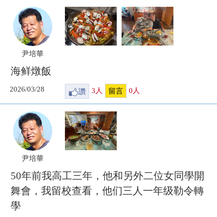
尹培華
海鲜燉飯
2026/03/28
讚
3
人
0
人
留言
尹培華
50年前我高工三年，他和另外二位女同學開
舞會，我留校查看，他们三人一年级勒令轉
學