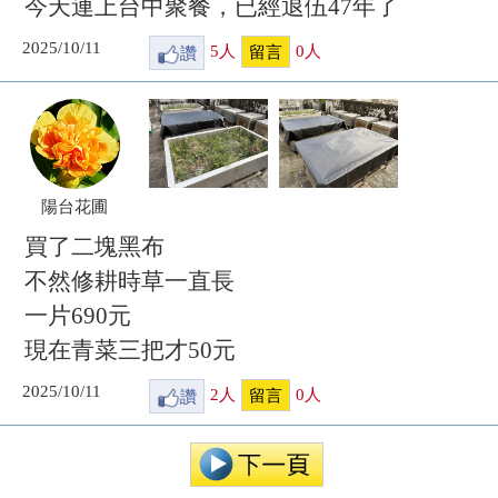
今天連上台中聚餐，已經退伍47年了
2025/10/11
讚
5
人
0
人
留言
陽台花圃
買了二塊黑布
不然修耕時草一直長
一片690元
現在青菜三把才50元
2025/10/11
讚
2
人
0
人
留言