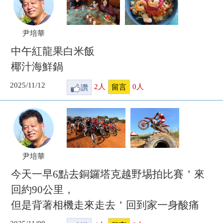
尹培華
中午紅龍果白米飯
椰汁海鮮鍋
2025/11/12
讚
2
人
0
人
留言
尹培華
今天一早6點去銅鑼塔克越野埸拍比賽＇來
回約90公里，
但是背著相機走來走去＇回到家一身酸痛