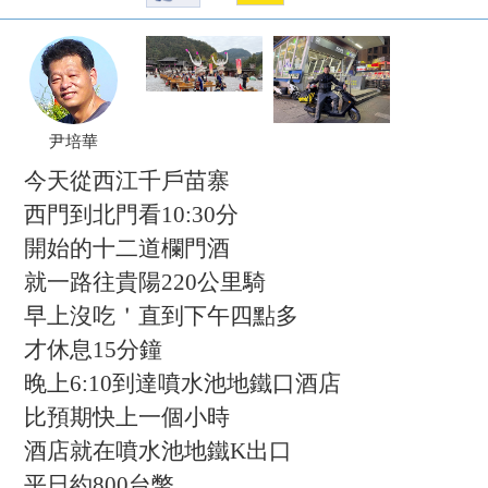
尹培華
今天從西江千戶苗寨
西門到北門看10:30分
開始的十二道欄門酒
就一路往貴陽220公里騎
早上沒吃＇直到下午四點多
才休息15分鐘
晚上6:10到達噴水池地鐵口酒店
比預期快上一個小時
酒店就在噴水池地鐵K出口
平日約800台幣