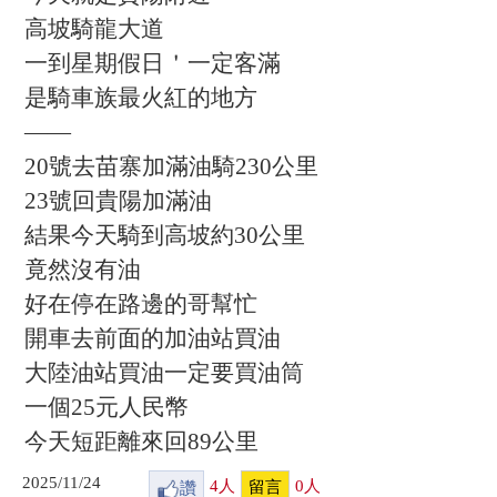
高坡騎龍大道
一到星期假日＇一定客滿
是騎車族最火紅的地方
——
20號去苗寨加滿油騎230公里
23號回貴陽加滿油
結果今天騎到高坡約30公里
竟然沒有油
好在停在路邊的哥幫忙
開車去前面的加油站買油
大陸油站買油一定要買油筒
一個25元人民幣
今天短距離來回89公里
2025/11/24
讚
4
人
0
人
留言