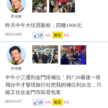
尹培華
昨天中午大坑買穀粉，四種1000元
2025/12/01
讚
4
人
0
人
留言
尹培華
中午小三通到金門排補位＇到7:20最後一班
飛台中才發現旅行社把我的補位到台北，只
能又住在金門市區背包客
2025/11/27
讚
6
人
0
人
留言