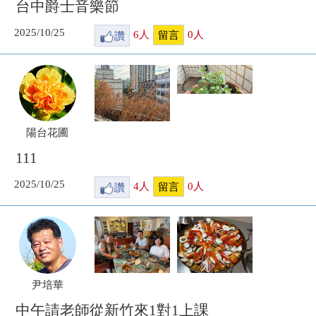
台中爵士音樂節
2025/10/25
讚
6
人
0
人
留言
陽台花圃
111
2025/10/25
讚
4
人
0
人
留言
尹培華
中午請老師從新竹來1對1上課