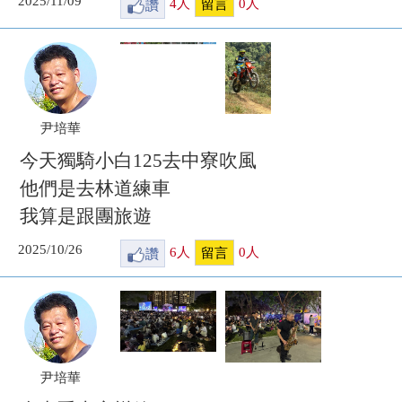
2025/11/09
讚
4
人
0
人
留言
尹培華
今天獨騎小白125去中寮吹風
他們是去林道練車
我算是跟團旅遊
2025/10/26
讚
6
人
0
人
留言
尹培華