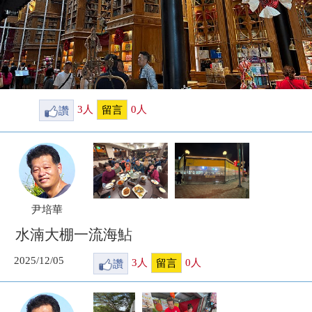
讚
3
人
0
人
留言
尹培華
水湳大棚一流海鮎
2025/12/05
讚
3
人
0
人
留言