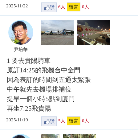
2025/11/22
讚
6
人
0
人
留言
尹培華
1 要去貴陽騎車
原訂14:25的飛機台中金門
因為表訂的時間到五通太緊張
中午就先去機場排補位
提早一個小時5點到廈門
再坐7:25飛貴陽
2025/11/19
讚
5
人
0
人
留言