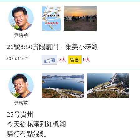
尹培華
26號8:50貴陽廈門，集美小環線
2025/11/27
讚
2
人
0
人
留言
尹培華
25号貴州
今天從花溪到紅楓湖
騎行有點混亂