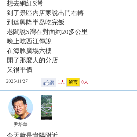
想去網紅S灣
到了景區内店家說出門右轉
到達興隆半𡷊吃完飯
老闆說S灣在對面約20多公里
晚上吃西江傳說
在海豚廣埸六樓
開了那麼大的分店
又很平價
2025/11/27
讚
1
人
0
人
留言
尹培華
今天就是貴陽附近