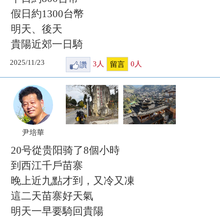
假日約1300台幣
明天、後天
貴陽近郊一日騎
2025/11/23
讚
3
人
0
人
留言
尹培華
20号從贵阳骑了8個小時
到西江千戶苗寨
晚上近九點才到，又冷又凍
這二天苗寨好天氣
明天一早要騎回貴陽