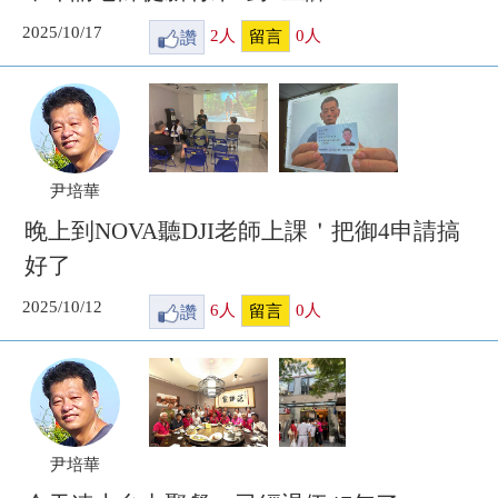
2025/10/17
讚
2
人
0
人
留言
尹培華
晚上到NOVA聽DJI老師上課＇把御4申請搞
好了
2025/10/12
讚
6
人
0
人
留言
尹培華