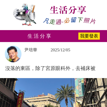
生 活 分 享
我要發表
尹培華
2025/12/05
沒落的東區，除了宮原眼科外，去補床被