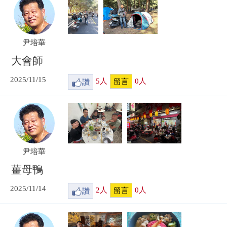
尹培華
大會師
2025/11/15
讚
5
人
0
人
留言
尹培華
薑母鴨
2025/11/14
讚
2
人
0
人
留言