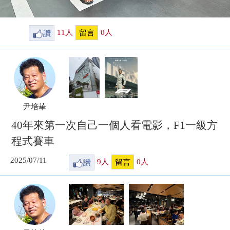
讚
11
人
0
人
留言
尹培華
40年來第一次自己一個人看電影，F1一級方
程式賽車
2025/07/11
讚
9
人
0
人
留言