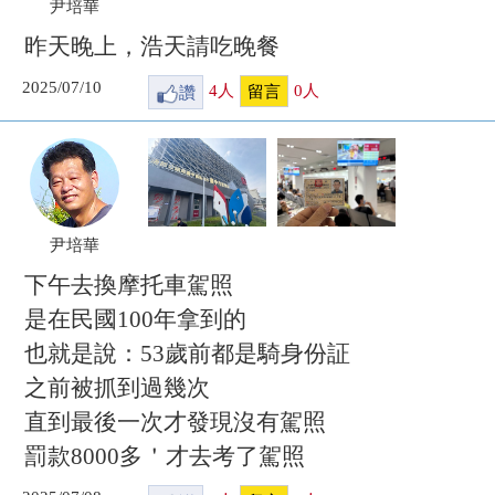
尹培華
昨天晚上，浩天請吃晚餐
2025/07/10
讚
4
人
0
人
留言
尹培華
下午去換摩托車駕照
是在民國100年拿到的
也就是說：53歲前都是騎身份証
之前被抓到過幾次
直到最後一次才發現沒有駕照
罰款8000多＇才去考了駕照