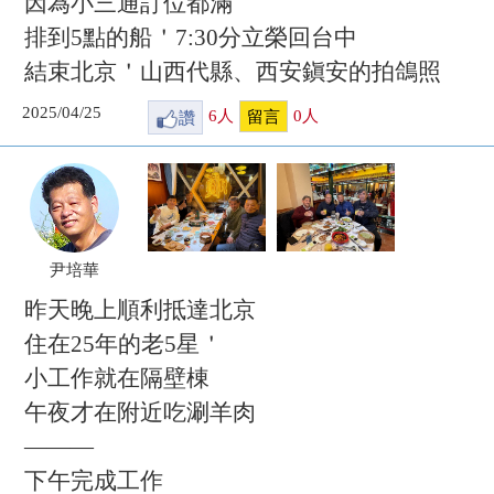
因為小三通訂位都滿
排到5點的船＇7:30分立榮回台中
結束北京＇山西代縣、西安鎭安的拍鴿照
2025/04/25
讚
6
人
0
人
留言
尹培華
昨天晚上順利抵達北京
住在25年的老5星＇
小工作就在隔壁棟
午夜才在附近吃涮羊肉
———
下午完成工作