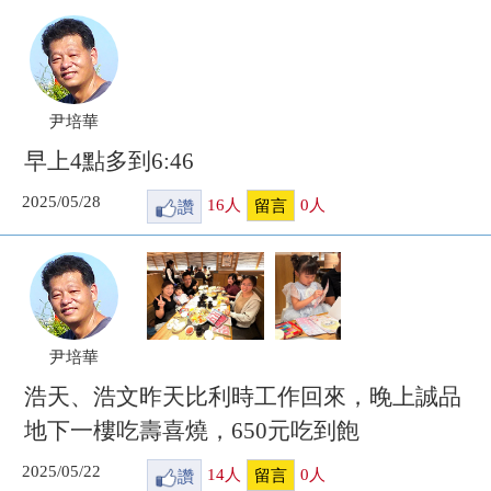
尹培華
早上4點多到6:46
2025/05/28
讚
16
人
0
人
留言
尹培華
浩天、浩文昨天比利時工作回來，晚上誠品
地下一樓吃壽喜燒，650元吃到飽
2025/05/22
讚
14
人
0
人
留言