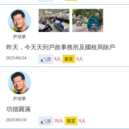
尹培華
昨天，今天天到戶政事務所及國稅局除戶
2025/06/24
讚
8
人
0
人
留言
尹培華
功德圓滿
2025/06/10
讚
20
人
0
人
留言