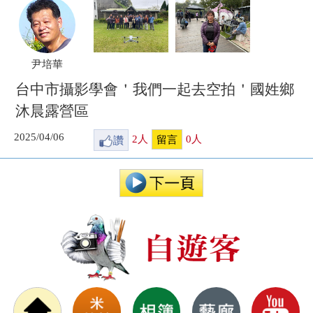
尹培華
台中市攝影學會＇我們一起去空拍＇國姓鄉
沐晨露營區
2025/04/06
讚
2
人
0
人
留言