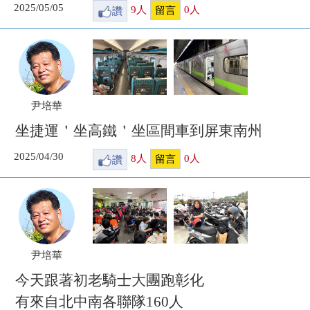
2025/05/05
讚
9
人
0
人
留言
尹培華
坐捷運＇坐高鐵＇坐區間車到屏東南州
2025/04/30
讚
8
人
0
人
留言
尹培華
今天跟著初老騎士大團跑彰化
有來自北中南各聯隊160人