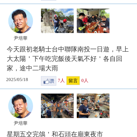
尹培華
今天跟初老騎士台中聯隊南投一日遊，早上
大太陽＇下午吃完飯後天氣不好＇各自回
家，途中二場大雨
2025/05/18
讚
7
人
0
人
留言
尹培華
星期五交完鴿＇和石頭在廟東夜市