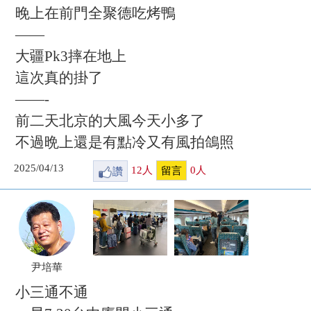
晚上在前門全聚德吃烤鴨
——
大疆Pk3摔在地上
這次真的掛了
——-
前二天北京的大風今天小多了
不過晩上還是有點冷又有風拍鴿照
2025/04/13
讚
12
人
0
人
留言
尹培華
小三通不通