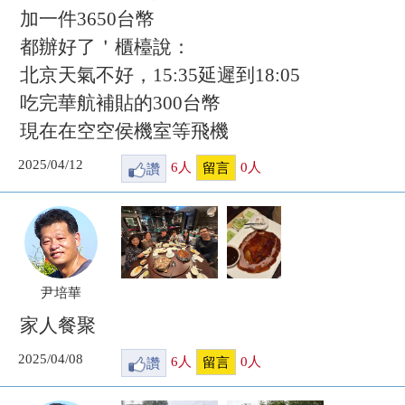
加一件3650台幣
都辦好了＇櫃檯說：
北京天氣不好，15:35延遲到18:05
吃完華航補貼的300台幣
現在在空空侯機室等飛機
2025/04/12
讚
6
人
0
人
留言
尹培華
家人餐聚
2025/04/08
讚
6
人
0
人
留言