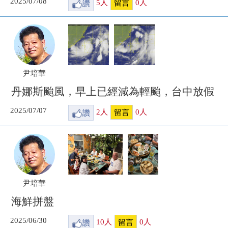
2025/07/08
讚
5
人
0
人
留言
尹培華
丹娜斯颱風，早上已經減為輕颱，台中放假
2025/07/07
讚
2
人
0
人
留言
尹培華
海鮮拼盤
2025/06/30
讚
10
人
0
人
留言