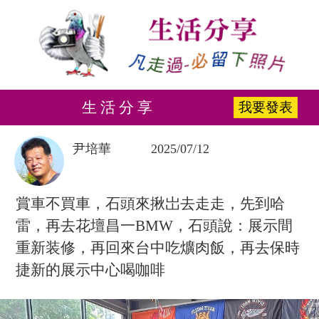
生 活 分 享
我要發表
尹培華
2025/07/12
賞車不買車，石頭來揪岀去走走，先到哈
雷，再去花壇昌一BMW，石頭說：展示間
重新装修，再回來台中吃爌肉飯，再去保時
捷新的展示中心喝咖啡