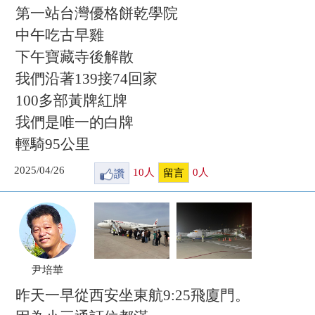
第一站台灣優格餅乾學院
中午吃古早雞
下午寶藏寺後解散
我們沿著139接74回家
100多部黃牌紅牌
我們是唯一的白牌
輕騎95公里
2025/04/26
讚
10
人
0
人
留言
尹培華
昨天一早從西安坐東航9:25飛廈門。