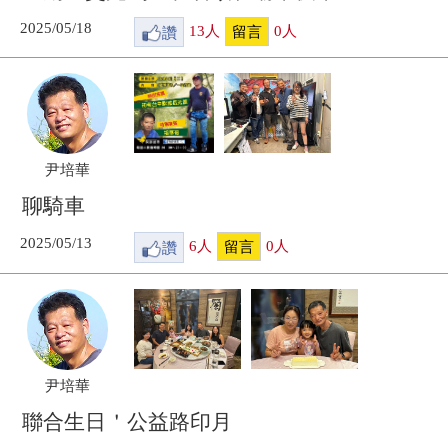
2025/05/18
讚
13
人
0
人
留言
尹培華
聊騎車
2025/05/13
讚
6
人
0
人
留言
尹培華
聯合生日＇公益路印月