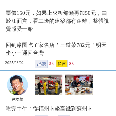
票價150元，如果上夾板船頭再加50元，由
於江面寛，看二邊的建築都有距離，整體視
覺感受一船
回到豫園吃了家名店＇三道菜782元＇明天
坐小三通回台灣
2025/03/02
讚
3
人
0
人
留言
尹培華
吃完中午＇從福州南坐高鐵到蘇州南