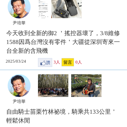
尹培華
今天收到全新的御2 ＇搖控器壞了，3/8維修
1588因爲台灣沒有零件＇大疆從深圳寄來一
台全新的含飛機
2025/03/24
讚
3
人
0
人
留言
尹培華
自由騎士苗栗竹林祕境，騎乘共133公里＇
輕鬆休閒