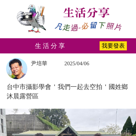
生 活 分 享
我要發表
尹培華
2025/04/06
台中市攝影學會＇我們一起去空拍＇國姓鄉
沐晨露營區