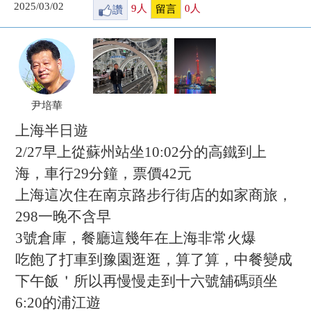
2025/03/02
讚
9
人
0
人
留言
尹培華
上海半日遊
2/27早上從蘇州站坐10:02分的高鐵到上
海，車行29分鐘，票價42元
上海這次住在南京路步行街店的如家商旅，
298一晚不含早
3號倉庫，餐廳這幾年在上海非常火爆
吃飽了打車到豫園逛逛，算了算，中餐變成
下午飯＇所以再慢慢走到十六號舖碼頭坐
6:20的浦江遊