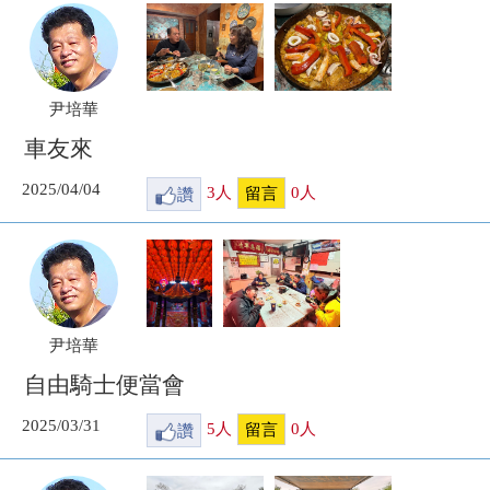
尹培華
車友來
2025/04/04
讚
3
人
0
人
留言
尹培華
自由騎士便當會
2025/03/31
讚
5
人
0
人
留言