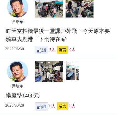
尹培華
昨天空拍機最後一堂課戶外飛＇今天原本要
騎車去鹿港＇下雨待在家
2025/03/30
讚
5
人
0
人
留言
尹培華
換座墊1400元
2025/03/28
讚
6
人
0
人
留言