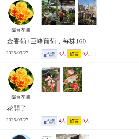
陽台花圃
金香萄+巨峰葡萄，每株160
2025/03/27
讚
3
人
0
人
留言
陽台花圃
花開了
2025/03/27
讚
4
人
0
人
留言