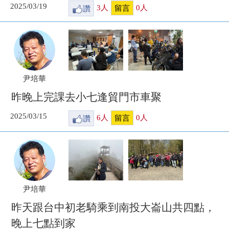
2025/03/19
讚
3
人
0
人
留言
尹培華
昨晚上完課去小七逢貿門市車聚
2025/03/15
讚
6
人
0
人
留言
尹培華
昨天跟台中初老騎乘到南投大崙山共四點，
晚上七點到家