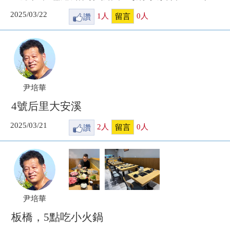
2025/03/22
讚
1
人
0
人
留言
尹培華
4號后里大安溪
2025/03/21
讚
2
人
0
人
留言
尹培華
板橋，5點吃小火鍋