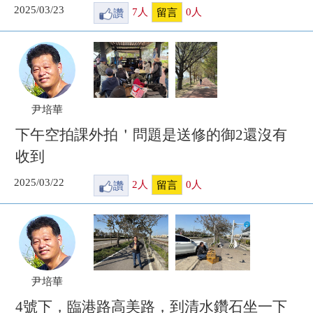
2025/03/23
讚
7
人
0
人
留言
尹培華
下午空拍課外拍＇問題是送修的御2還沒有
收到
2025/03/22
讚
2
人
0
人
留言
尹培華
4號下，臨港路高美路，到清水鑽石坐一下