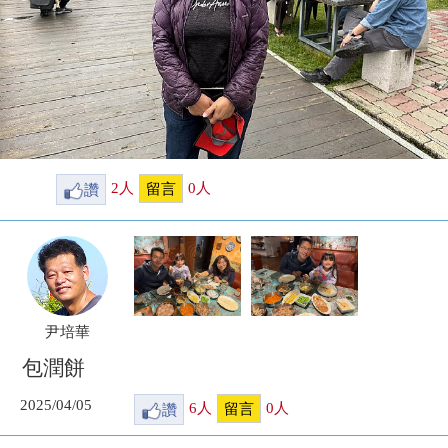
讚
2
人
0
人
留言
尹培華
包潤餅
2025/04/05
讚
6
人
0
人
留言