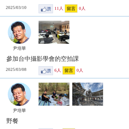
2025/03/10
讚
11
人
0
人
留言
尹培華
參加台中攝影學會的空拍課
2025/03/08
讚
6
人
0
人
留言
尹培華
野餐