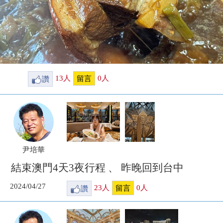
讚
13
人
0
人
留言
尹培華
結束澳門4天3夜行程 、 昨晚回到台中
2024/04/27
讚
23
人
0
人
留言