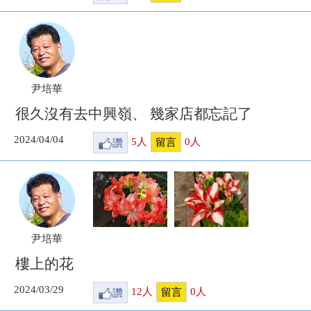
尹培華
很久沒有去中興嶺、 幾家店都忘記了
2024/04/04
讚
5
人
0
人
留言
尹培華
樓上的花
2024/03/29
讚
12
人
0
人
留言