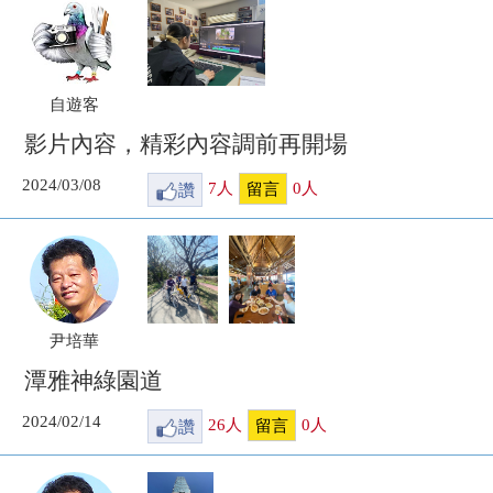
自遊客
影片內容，精彩內容調前再開場
2024/03/08
讚
7
人
0
人
留言
尹培華
潭雅神綠園道
2024/02/14
讚
26
人
0
人
留言