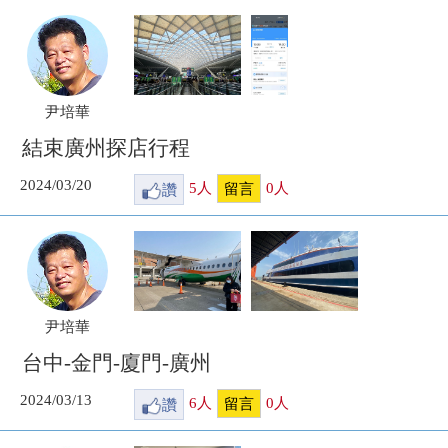
尹培華
結束廣州探店行程
2024/03/20
讚
5
人
0
人
留言
尹培華
台中-金門-廈門-廣州
2024/03/13
讚
6
人
0
人
留言