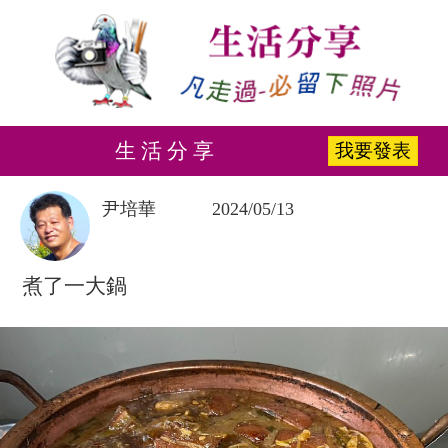
生 活 分 享
我要發表
尹培華
2024/05/13
煮了一大鍋