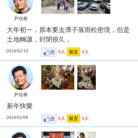
尹培華
大年初一，原本要去潭子落雨松密境，但是
土地轉讓，封閉很久，
2024/02/10
讚
9
人
0
人
留言
尹培華
新年快樂
2024/02/09
讚
8
人
0
人
留言