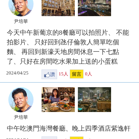
尹培華
今天中午新葡京的8餐廳可以拍照片、 不能
拍影片、 只好回到氹仔倫敦人簡單吃個
麵、 再回到新濠天地房間休息一下七點
了、只好在房間吃水果加上送的小蛋糕
2024/04/25
讚
15
人
0
人
留言
尹培華
中午吃澳門海灣餐廳、晚上四季酒店紫逸軒