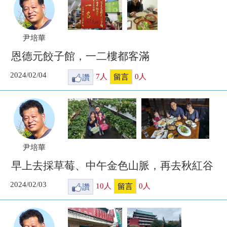
尹培華
恩德元餃子館，一二樓都客滿
2024/02/04
讚
7
人
0
人
留言
尹培華
早上去採草莓、中午金色山脈，再去秋紅谷
2024/02/03
讚
10
人
0
人
留言