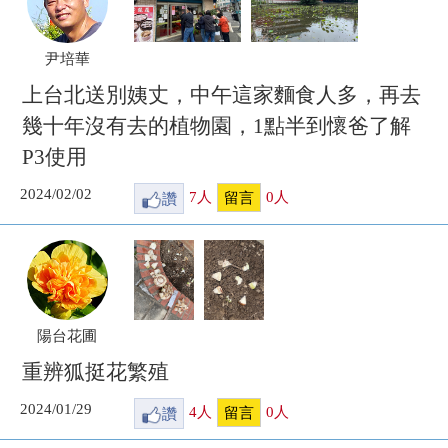
尹培華
上台北送別姨丈，中午這家麵食人多，再去
幾十年沒有去的植物園，1點半到懷爸了解
P3使用
2024/02/02
讚
7
人
0
人
留言
陽台花圃
重辨狐挺花繁殖
2024/01/29
讚
4
人
0
人
留言