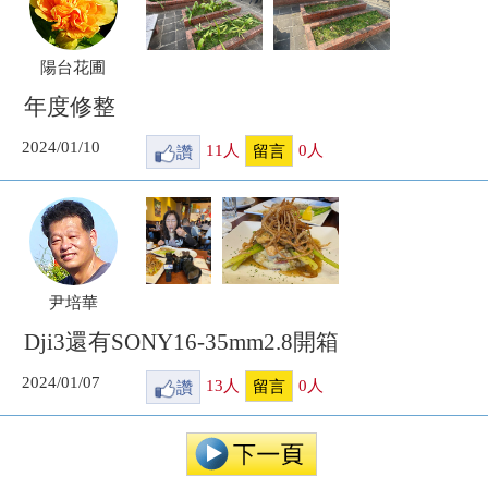
陽台花圃
年度修整
2024/01/10
讚
11
人
0
人
留言
尹培華
Dji3還有SONY16-35mm2.8開箱
2024/01/07
讚
13
人
0
人
留言