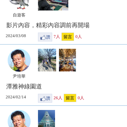
自遊客
影片內容，精彩內容調前再開場
2024/03/08
讚
7
人
0
人
留言
尹培華
潭雅神綠園道
2024/02/14
讚
26
人
0
人
留言