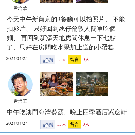
尹培華
今天中午新葡京的8餐廳可以拍照片、 不能
拍影片、 只好回到氹仔倫敦人簡單吃個
麵、 再回到新濠天地房間休息一下七點
了、只好在房間吃水果加上送的小蛋糕
2024/04/25
讚
15
人
0
人
留言
尹培華
中午吃澳門海灣餐廳、晚上四季酒店紫逸軒
2024/04/24
讚
13
人
0
人
留言