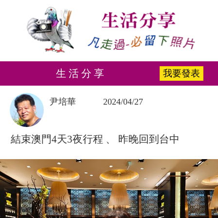
生 活 分 享
我要發表
尹培華
2024/04/27
結束澳門4天3夜行程 、 昨晚回到台中