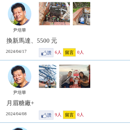
尹培華
換新馬達、5500 元
2024/04/17
讚
6
人
0
人
留言
尹培華
月眉糖廠+
2024/04/08
讚
9
人
0
人
留言