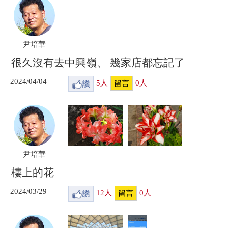
尹培華
很久沒有去中興嶺、 幾家店都忘記了
2024/04/04
讚
5
人
0
人
留言
尹培華
樓上的花
2024/03/29
讚
12
人
0
人
留言