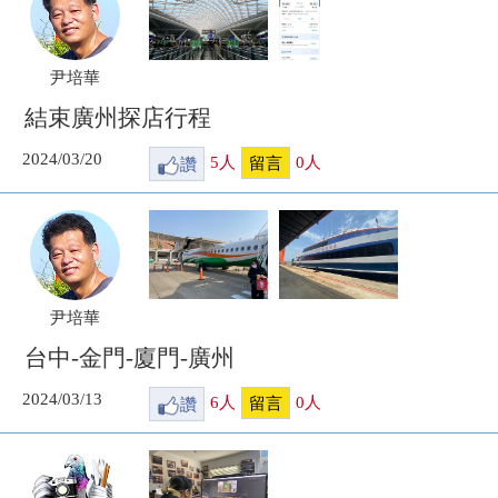
尹培華
結束廣州探店行程
2024/03/20
讚
5
人
0
人
留言
尹培華
台中-金門-廈門-廣州
2024/03/13
讚
6
人
0
人
留言