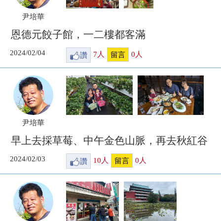
尹培華
恩德元餃子館，一二樓都客滿
2024/02/04
讚
7
人
0
人
留言
尹培華
早上去採草莓、中午金色山脈，再去秋紅谷
2024/02/03
讚
10
人
0
人
留言