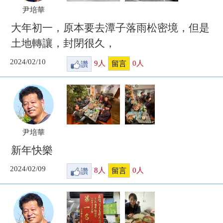
尹培華
大年初一，原本要去潭子落雨松密境，但是
土地轉讓，封閉很久，
2024/02/10
讚
9
人
0
人
留言
尹培華
新年快樂
2024/02/09
讚
8
人
0
人
留言