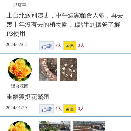
尹培華
上台北送別姨丈，中午這家麵食人多，再去
幾十年沒有去的植物園，1點半到懷爸了解
P3使用
2024/02/02
讚
7
人
0
人
留言
陽台花圃
重辨狐挺花繁殖
2024/01/29
讚
4
人
0
人
留言