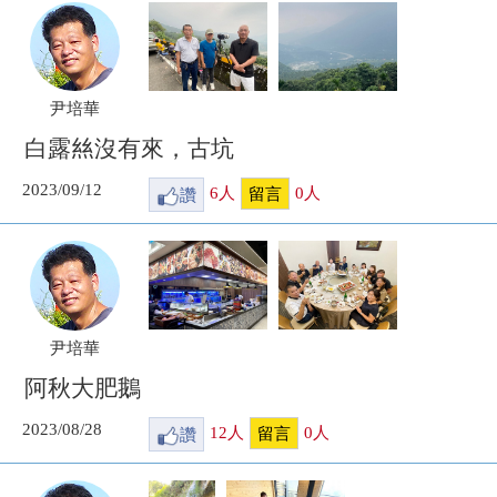
尹培華
白露𢇁沒有來，古坑
2023/09/12
讚
6
人
0
人
留言
尹培華
阿秋大肥鵝
2023/08/28
讚
12
人
0
人
留言