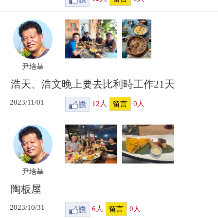
尹培華
浩天、浩文晚上要去比利時工作21天
2023/11/01
讚
12
人
0
人
留言
尹培華
陶板屋
2023/10/31
讚
6
人
0
人
留言