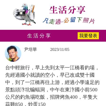
生 活 分 享
我要發表
尹培華
2023/11/05
台中輕旅行，早上先到太平一江橋看釣場，
先經過國小就讀的空小，早已改成雙十國
中，到了一江橋再往上游，經過小學遠足的
景點頭汴坑蝙蝠洞，中午在東汴國小前500
公尺的釣魚埸吃飯，招牌烤魚400，半隻大
蒜雞850，炒蛋150