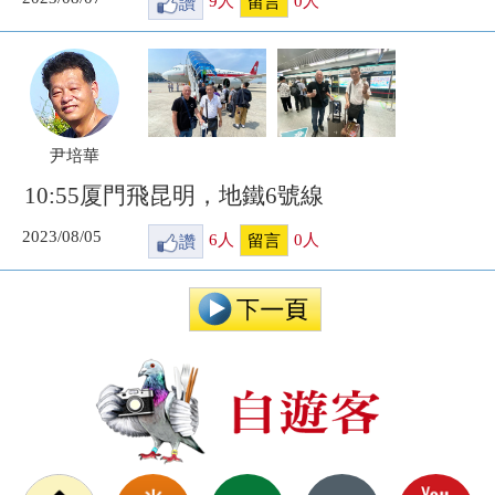
讚
9
人
0
人
留言
尹培華
10:55厦門飛昆明，地鐵6號線
2023/08/05
讚
6
人
0
人
留言