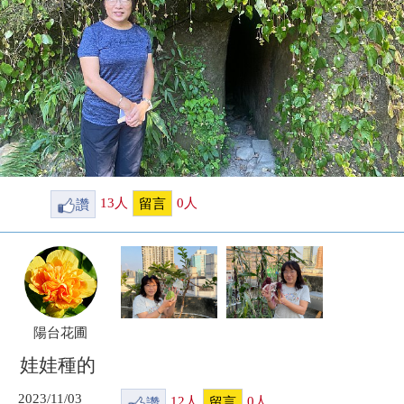
讚
13
人
0
人
留言
陽台花圃
娃娃種的
2023/11/03
讚
12
人
0
人
留言