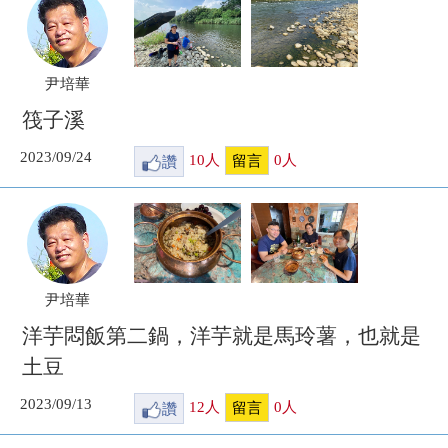
尹培華
筏子溪
2023/09/24
讚
10
人
0
人
留言
尹培華
洋芋悶飯第二鍋，洋芋就是馬玲薯，也就是
土豆
2023/09/13
讚
12
人
0
人
留言