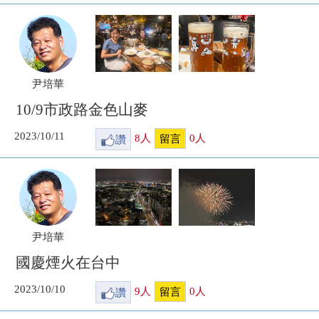
尹培華
10/9市政路金色山麥
2023/10/11
讚
8
人
0
人
留言
尹培華
國慶煙火在台中
2023/10/10
讚
9
人
0
人
留言