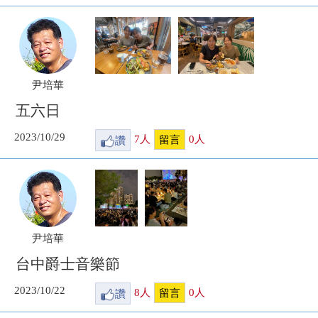
尹培華
五六日
2023/10/29
讚
7
人
0
人
留言
尹培華
台中爵士音樂節
2023/10/22
讚
8
人
0
人
留言