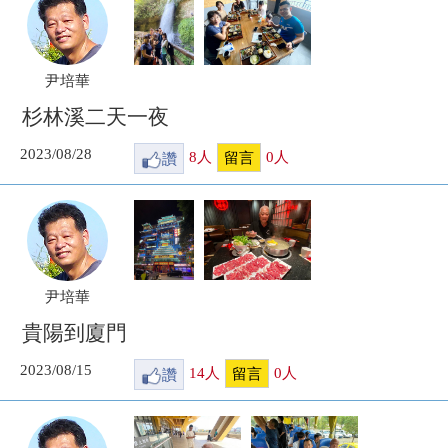
尹培華
杉林溪二天一夜
2023/08/28
讚
8
人
0
人
留言
尹培華
貴陽到廈門
2023/08/15
讚
14
人
0
人
留言