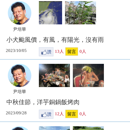
尹培華
小犬颱風價，有風，有陽光，沒有雨
2023/10/05
讚
13
人
0
人
留言
尹培華
中秋佳節，洋芋銅鍋飯烤肉
2023/09/28
讚
12
人
0
人
留言