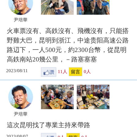
尹培華
火車票沒有、高鉄沒有、飛機沒有，只能搭
野雞大巴，昆明到浙江，中途贵阳高速公路
路辺下，一人500元，約2300台幣，從昆明
高鉄南站20幾公里，－路塞塞塞
2023/08/11
讚
11
人
0
人
留言
尹培華
這次昆明找了專業主持來帶路
2023/08/07