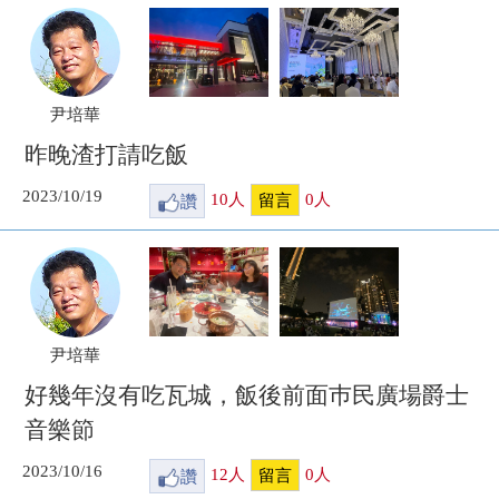
尹培華
昨晚渣打請吃飯
2023/10/19
讚
10
人
0
人
留言
尹培華
好幾年沒有吃瓦城，飯後前面巿民廣場爵士
音樂節
2023/10/16
讚
12
人
0
人
留言