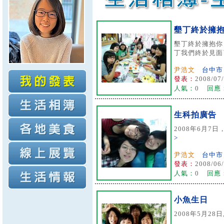
墾丁終於擁
墾丁終於擁抱你
丁我們終於見面了 
尹浩文
台中市
發表：
2008/07/
人氣：
0
回應
生科拍廣告
2008年6月7日
>
尹浩文
台中市
發表：
2008/06/
人氣：
0
回應
小魚生日
2008年5月28日