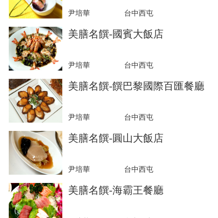
尹培華
台中西屯
美膳名饌-國賓大飯店
尹培華
台中西屯
美膳名饌-饌巴黎國際百匯餐廳
尹培華
台中西屯
美膳名饌-圓山大飯店
尹培華
台中西屯
美膳名饌-海霸王餐廳