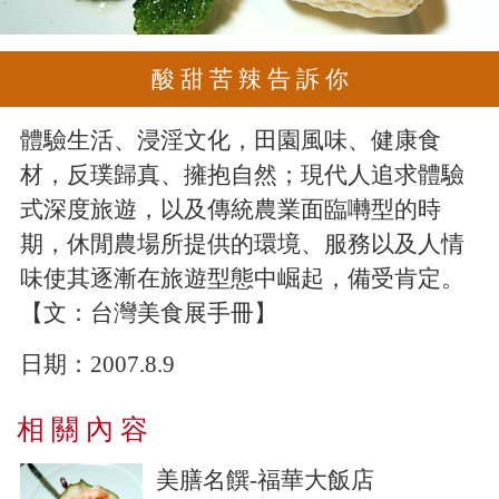
酸 甜 苦 辣 告 訴 你
體驗生活、浸淫文化，田園風味、健康食
材，反璞歸真、擁抱自然；現代人追求體驗
式深度旅遊，以及傳統農業面臨囀型的時
期，休閒農場所提供的環境、服務以及人情
味使其逐漸在旅遊型態中崛起，備受肯定。
【文：台灣美食展手冊】
日期：
2007.8.9
相 關 內 容
美膳名饌-福華大飯店