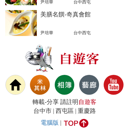
尹培華
台中西屯
美膳名饌-奇真會館
尹培華
台中西屯
轉載-分享 請註明
自遊客
台中市 | 西屯區 | 重慶路
電腦版
|