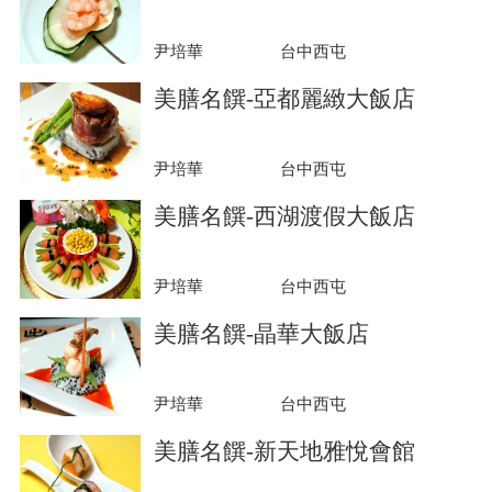
尹培華
台中西屯
美膳名饌-亞都麗緻大飯店
尹培華
台中西屯
美膳名饌-西湖渡假大飯店
尹培華
台中西屯
美膳名饌-晶華大飯店
尹培華
台中西屯
美膳名饌-新天地雅悅會館