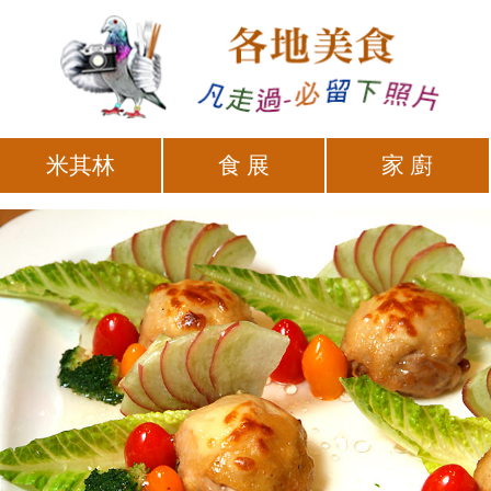
米其林
食 展
家 廚