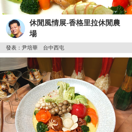
休閒風情展-香格里拉休閒農
場
發表：尹培華 台中西屯