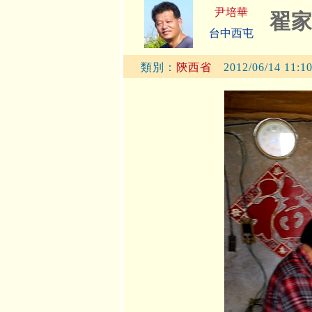
尹培華
翟
台中西屯
類別：
陝西省
2012/06/14 11:1