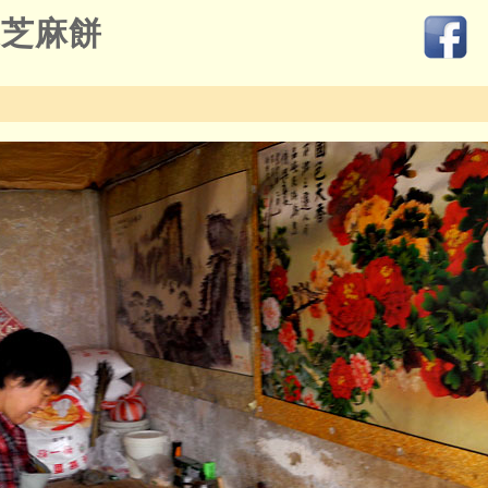
家芝麻餅
0